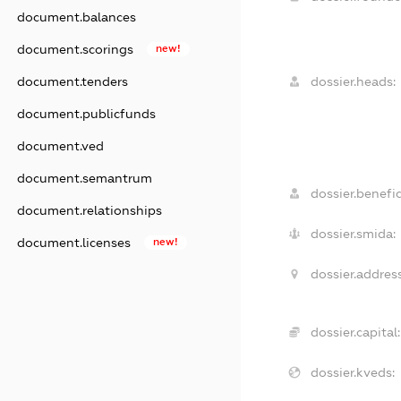
document.balances
document.scorings
new!
document.tenders
dossier.heads:
document.publicfunds
document.ved
document.semantrum
dossier.benefic
document.relationships
dossier.smida:
document.licenses
new!
dossier.address
dossier.capital:
dossier.kveds: