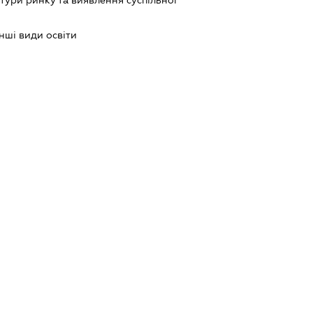
тури ринку та виявлення суспільної
інші види освіти