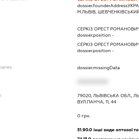
dossier.founderAddress
УКРА
М.ЛЬВІВ, ШЕВЧЕНКІВСЬКИЙ Р
СЕРКІЗ ОРЕСТ РОМАНОВИ
dossier.position -
СЕРКІЗ ОРЕСТ РОМАНОВИ
dossier.position -
iaries:
dossier.missingData
XXXXXXXXXX
:
79020, ЛЬВІВСЬКА ОБЛ., Л
ВУЛ.ПАНЧА, 11, 44
0 грн.
51.90.0
інші види оптової то