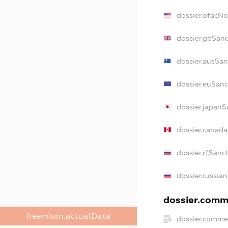
dossier.ofacN
dossier.gbSan
dossier.ausSan
dossier.euSanc
dossier.japanS
dossier.canad
dossier.rfSanc
dossier.russia
dossier.comme
freemium.actualData
dossier.comme