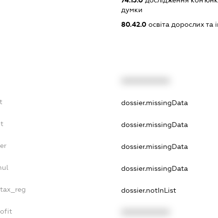
74.13.0
дослідження кон'юнк
думки
80.42.0
освіта дорослих та 
XXXXXXXXXX
t
dossier.missingData
bt
dossier.missingData
er
dossier.missingData
nul
dossier.missingData
_tax_reg
dossier.notInList
ofit
XXXXXXXXXX