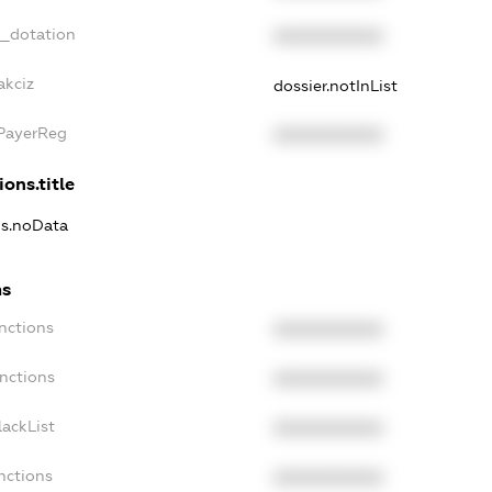
t_dotation
XXXXXXXXXX
akciz
dossier.notInList
xPayerReg
XXXXXXXXXX
ions.title
ns.noData
ns
nctions
XXXXXXXXXX
anctions
XXXXXXXXXX
lackList
XXXXXXXXXX
nctions
XXXXXXXXXX