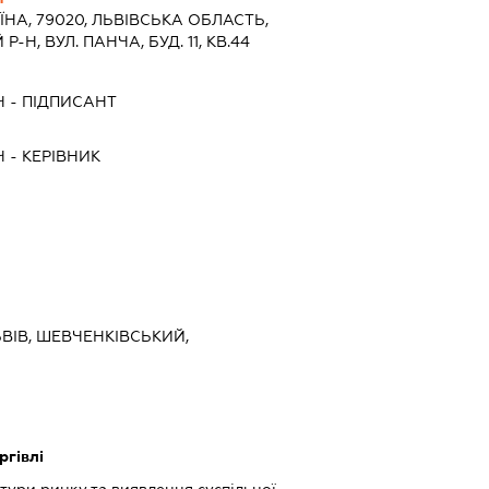
ЇНА, 79020, ЛЬВIВСЬКА ОБЛАСТЬ,
-Н, ВУЛ. ПАНЧА, БУД. 11, КВ.44
Ч
-
ПІДПИСАНТ
Ч
-
КЕРІВНИК
ЬВІВ, ШЕВЧЕНКІВСЬКИЙ,
ргівлі