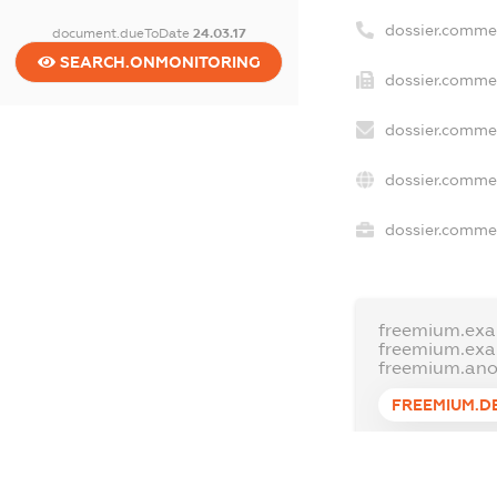
dossier.comme
document.dueToDate
24.03.17
SEARCH.ONMONITORING
dossier.commer
dossier.commer
dossier.commer
dossier.commer
freemium.exa
freemium.ex
freemium.an
FREEMIUM.D