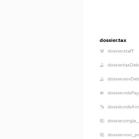
dossier.tax
dossier.staff
dossier.taxDeb
dossier.esvDe
dossier.ndsPay
dossier.ndsAn
dossier.single
dossier.non_pr