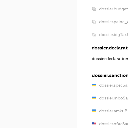
dossier.budge
dossier.palne_
dossier.bigTa
dossier.declarat
dossier.declaratio
dossier.sanctio
dossier.specSa
dossier.rnboS
dossier.amkuB
dossier.ofacSa