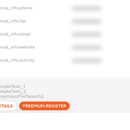
rcial_info.phone
XXXXXXXXXX
cial_info.fax
XXXXXXXXXX
cial_info.email
XXXXXXXXXX
cial_info.website
XXXXXXXXXX
cial_info.activity
XXXXXXXXXX
mpleText_1
ampleText_2
onymousPerSearch2
ETAILS
FREEMIUM.REGISTER