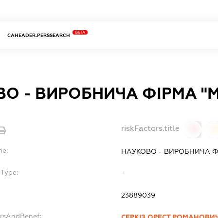
BETA
CAHEADER.PERSSEARCH
О - ВИРОБНИЧА ФІРМА "
riskFactors.title
0
0
me:
НАУКОВО - ВИРОБНИЧА Ф
bType:
-
23889039
ersAndBenef:
СЕРКІЗ ОРЕСТ РОМАНОВИ