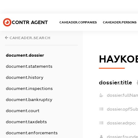
CONTR AGENT
CAHEADER.COMPANIES
CAHEADER.PERSONS
CAHEADER.SEARCH
document.dossier
НАУКОВ
document.statements
document.history
dossier.title
document.inspections
dossier.fullNa
document.bankruptcy
dossier.opfSu
document.court
document.taxdebts
dossier.edrpo:
document.enforcements
dossier.found