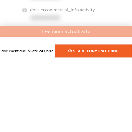
dossier.commercial_info.activity
XXXXXXXXXX
freemium.actualData
freemium.exampleText_1
freemium.exampleText_2
document.dueToDate
24.03.17
SEARCH.ONMONITORING
freemium.anonymousPerSearch2
FREEMIUM.DETAILS
FREEMIUM.REGISTER