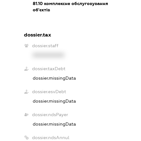
81.10
комплексне обслуговування
об'єктів
dossier.tax
dossier.staff
XXXXXXXXXX
dossier.taxDebt
dossier.missingData
dossier.esvDebt
dossier.missingData
dossier.ndsPayer
dossier.missingData
dossier.ndsAnnul