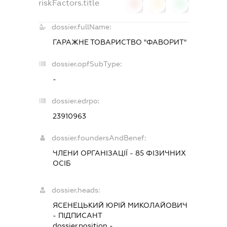
riskFactors.title
0
0
0
dossier.fullName:
ГАРАЖНЕ ТОВАРИСТВО "ФАВОРИТ"
dossier.opfSubType:
-
dossier.edrpo:
23910963
dossier.foundersAndBenef:
ЧЛЕНИ ОРГАНІЗАЦІЇ - 85 ФІЗИЧНИХ
ОСІБ
dossier.heads:
ЯСЕНЕЦЬКИЙ ЮРІЙ МИКОЛАЙОВИЧ
-
ПІДПИСАНТ
dossier.position -