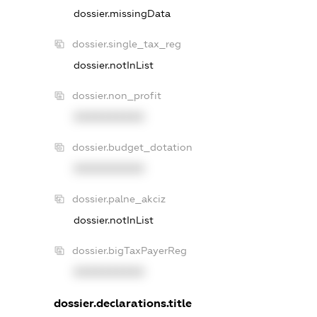
dossier.missingData
dossier.single_tax_reg
dossier.notInList
dossier.non_profit
XXXXXXXXXX
dossier.budget_dotation
XXXXXXXXXX
dossier.palne_akciz
dossier.notInList
dossier.bigTaxPayerReg
XXXXXXXXXX
dossier.declarations.title