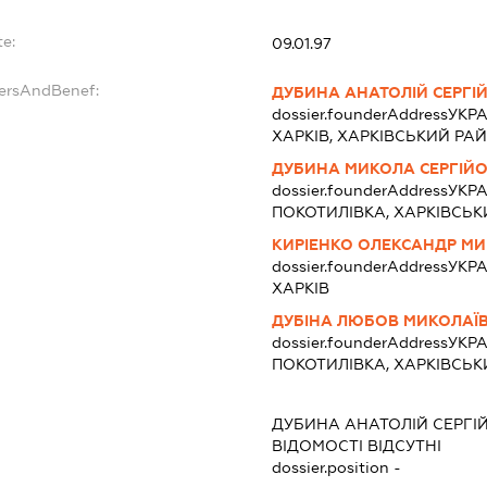
te:
09.01.97
dersAndBenef:
ДУБИНА АНАТОЛІЙ СЕРГІ
dossier.founderAddress
УКРА
ХАРКІВ, ХАРКІВСЬКИЙ РА
ДУБИНА МИКОЛА СЕРГІЙ
dossier.founderAddress
УКРА
ПОКОТИЛІВКА, ХАРКІВСЬК
КИРІЕНКО ОЛЕКСАНДР М
dossier.founderAddress
УКРАЇ
ХАРКІВ
ДУБІНА ЛЮБОВ МИКОЛАЇ
dossier.founderAddress
УКРА
ПОКОТИЛІВКА, ХАРКІВСЬК
:
ДУБИНА АНАТОЛІЙ СЕРГІ
ВІДОМОСТІ ВІДСУТНІ
dossier.position -