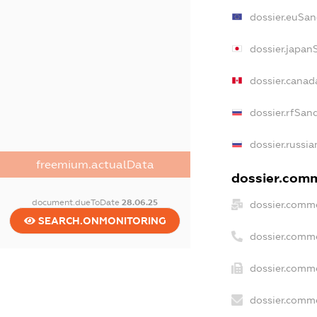
dossier.euSan
dossier.japan
dossier.cana
dossier.rfSan
dossier.russia
freemium.actualData
dossier.comm
document.dueToDate
28.06.25
dossier.comme
SEARCH.ONMONITORING
dossier.comm
dossier.comme
dossier.comme