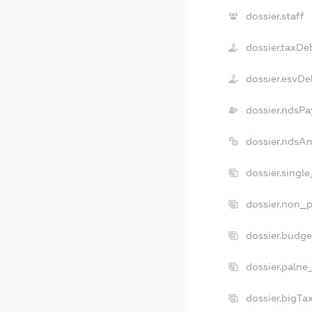
dossier.staff
dossier.taxDe
dossier.esvDe
dossier.ndsPa
dossier.ndsA
dossier.singl
dossier.non_p
dossier.budg
dossier.palne
dossier.bigT