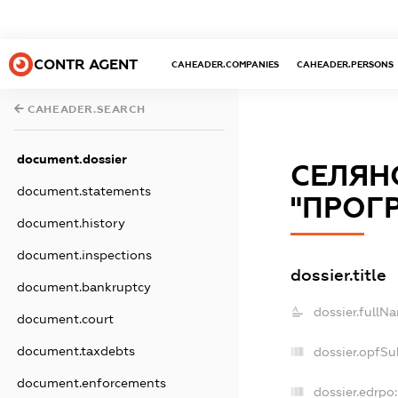
CONTR AGENT
CAHEADER.COMPANIES
CAHEADER.PERSONS
CAHEADER.SEARCH
document.dossier
СЕЛЯН
document.statements
"ПРОГ
document.history
document.inspections
dossier.title
document.bankruptcy
dossier.fullN
document.court
document.taxdebts
dossier.opfSu
document.enforcements
dossier.edrpo: