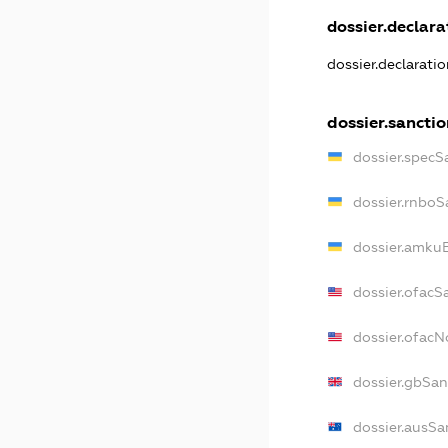
dossier.declarat
dossier.declarati
dossier.sancti
dossier.specS
dossier.rnboS
dossier.amkuB
dossier.ofacS
dossier.ofac
dossier.gbSan
dossier.ausSa