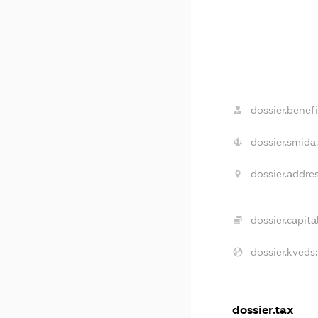
dossier.benefi
dossier.smida
dossier.addres
dossier.capital
dossier.kveds:
dossier.tax