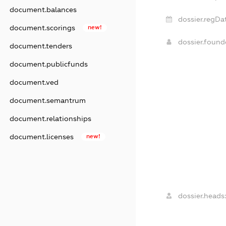
document.balances
dossier.regDa
document.scorings
new!
dossier.foun
document.tenders
document.publicfunds
document.ved
document.semantrum
document.relationships
document.licenses
new!
dossier.heads