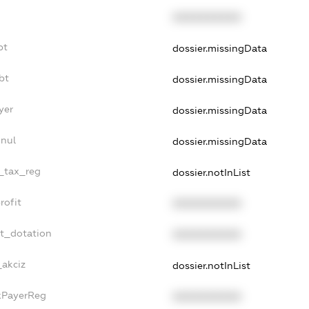
XXXXXXXXXX
bt
dossier.missingData
bt
dossier.missingData
yer
dossier.missingData
nnul
dossier.missingData
e_tax_reg
dossier.notInList
rofit
XXXXXXXXXX
et_dotation
XXXXXXXXXX
_akciz
dossier.notInList
axPayerReg
XXXXXXXXXX