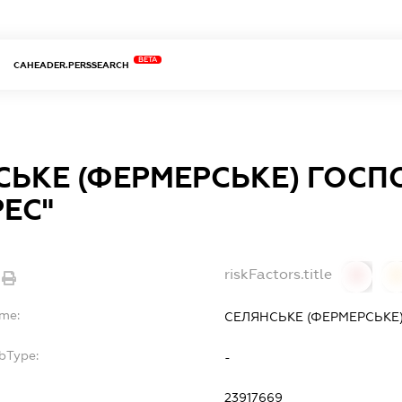
BETA
CAHEADER.PERSSEARCH
СЬКЕ (ФЕРМЕРСЬКЕ) ГОС
РЕС"
riskFactors.title
0
ame:
СЕЛЯНСЬКЕ (ФЕРМЕРСЬКЕ
bType:
-
23917669