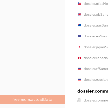
dossier.ofacN
dossier.gbSan
dossier.ausSan
dossier.euSanc
dossier.japanS
dossier.canad
dossier.rfSanc
dossier.russian
dossier.comme
freemium.actualData
dossier.comme