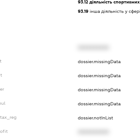
93.12
діяльність спортивних
93.19
інша діяльність у сфер
XXXXXXXXXX
t
dossier.missingData
t
dossier.missingData
er
dossier.missingData
nul
dossier.missingData
_tax_reg
dossier.notInList
ofit
XXXXXXXXXX