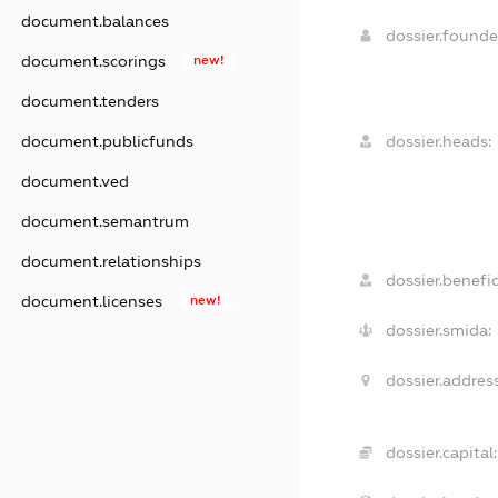
document.balances
dossier.found
document.scorings
new!
document.tenders
document.publicfunds
dossier.heads:
document.ved
document.semantrum
document.relationships
dossier.benefic
document.licenses
new!
dossier.smida:
dossier.address
dossier.capital: