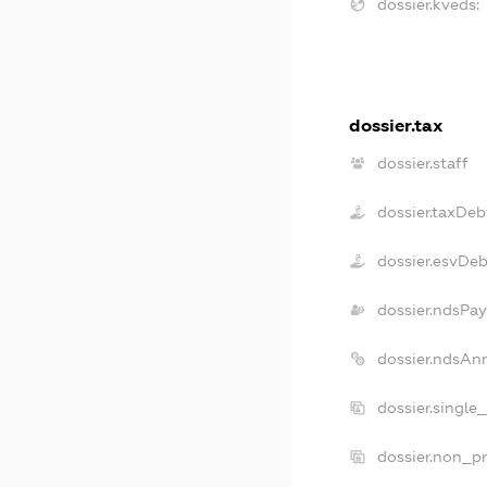
dossier.kveds:
dossier.tax
dossier.staff
dossier.taxDeb
dossier.esvDeb
dossier.ndsPay
dossier.ndsAn
dossier.single
dossier.non_pr