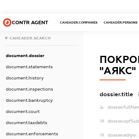
CONTR AGENT
CAHEADER.COMPANIES
CAHEADER.PERSONS
CAHEADER.SEARCH
document.dossier
ПОКРО
document.statements
"АЯКС"
document.history
document.inspections
dossier.title
document.bankruptcy
dossier.fullNa
document.court
dossier.opfSu
document.taxdebts
document.enforcements
dossier.edrpo: