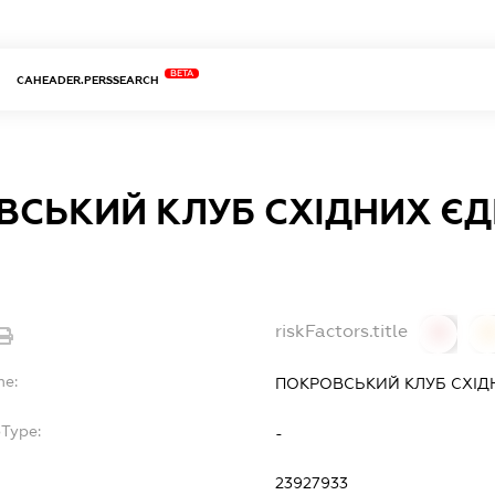
BETA
CAHEADER.PERSSEARCH
ВСЬКИЙ КЛУБ СХІДНИХ Є
riskFactors.title
0
0
me:
ПОКРОВСЬКИЙ КЛУБ СХІД
bType:
-
23927933