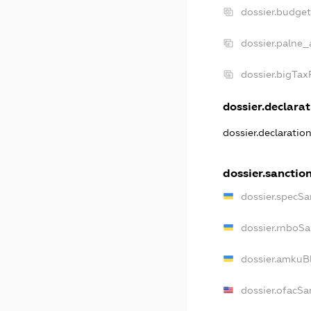
dossier.budge
dossier.palne_
dossier.bigTa
dossier.declarat
dossier.declaratio
dossier.sanctio
dossier.specSa
dossier.rnboSa
dossier.amkuBl
dossier.ofacSa