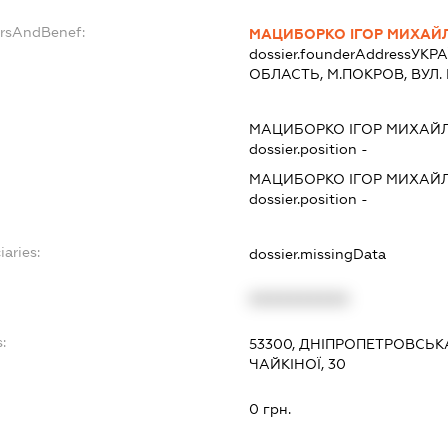
ersAndBenef:
МАЦИБОРКО ІГОР МИХАЙ
dossier.founderAddress
УКРА
ОБЛАСТЬ, М.ПОКРОВ, ВУЛ. 
МАЦИБОРКО ІГОР МИХАЙ
dossier.position -
МАЦИБОРКО ІГОР МИХАЙ
dossier.position -
iaries:
dossier.missingData
XXXXXXXXXX
:
53300, ДНІПРОПЕТРОВСЬКА
ЧАЙКІНОЇ, 30
0 грн.