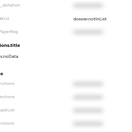
t_dotation
XXXXXXXXXX
akciz
dossier.notInList
xPayerReg
XXXXXXXXXX
ions.title
ns.noData
ns
nctions
XXXXXXXXXX
nctions
XXXXXXXXXX
ackList
XXXXXXXXXX
nctions
XXXXXXXXXX