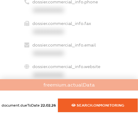
dossier.commercial_info.phone
XXXXXXXXXX
dossier.commercial_info.fax
XXXXXXXXXX
dossier.commercial_info.email
XXXXXXXXXX
dossier.commercial_info.website
XXXXXXXXXX
freemium.actualData
dossier.commercial_info.activity
XXXXXXXXXX
document.dueToDate
22.02.26
SEARCH.ONMONITORING
freemium.exampleText_1
freemium.exampleText_2
freemium.anonymousPerSearch2