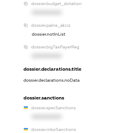
dossier.budget_dotation
XXXXXXXXXX
dossier.palne_akciz
dossier.notInList
dossier.bigTaxPayerReg
XXXXXXXXXX
dossier.declarations.title
dossier.declarations.noData
dossier.sanctions
dossier.specSanctions
XXXXXXXXXX
dossier.rnboSanctions