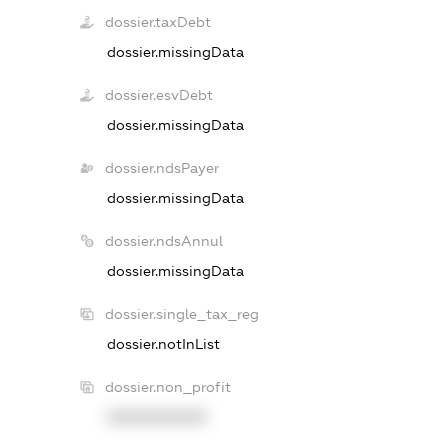
dossier.taxDebt
dossier.missingData
dossier.esvDebt
dossier.missingData
dossier.ndsPayer
dossier.missingData
dossier.ndsAnnul
dossier.missingData
dossier.single_tax_reg
dossier.notInList
dossier.non_profit
XXXXXXXXXX