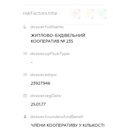
riskFactors.title
0
0
0
dossier.fullName:
ЖИТЛОВО-БУДІВЕЛЬНИЙ
КООПЕРАТИВ № 235
dossier.opfSubType:
-
dossier.edrpo:
23927946
dossier.regDate:
25.01.77
dossier.foundersAndBenef:
ЧЛЕНИ КООПЕРАТИВУ У КІЛЬКОСТІ