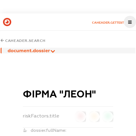
CAHEADER.GETTEST
CAHEADER.SEARCH
document.dossier
ФІРМА "ЛЕОН"
riskFactors.title
0
0
0
dossier.fullName: