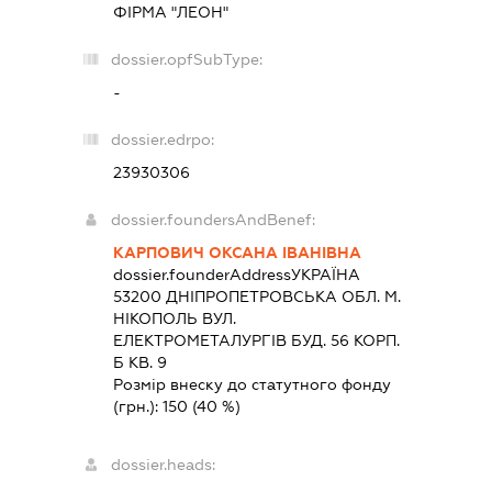
ФІРМА "ЛЕОН"
dossier.opfSubType:
-
dossier.edrpo:
23930306
dossier.foundersAndBenef:
КАРПОВИЧ ОКСАНА ІВАНІВНА
dossier.founderAddress
УКРАЇНА
53200 ДНIПРОПЕТРОВСЬКА ОБЛ. М.
НІКОПОЛЬ ВУЛ.
ЕЛЕКТРОМЕТАЛУРГІВ БУД. 56 КОРП.
Б КВ. 9
Розмір внеску до статутного фонду
(грн.):
150
(40 %)
dossier.heads: