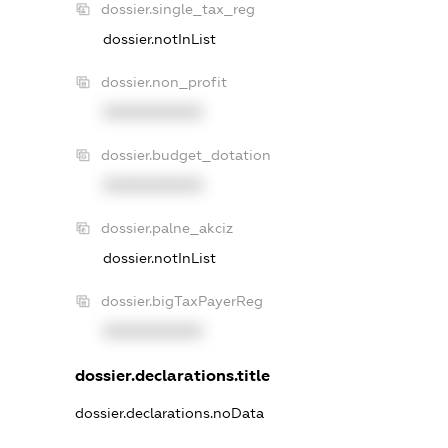
dossier.single_tax_reg
dossier.notInList
dossier.non_profit
XXXXXXXXXX
dossier.budget_dotation
XXXXXXXXXX
dossier.palne_akciz
dossier.notInList
dossier.bigTaxPayerReg
XXXXXXXXXX
dossier.declarations.title
dossier.declarations.noData