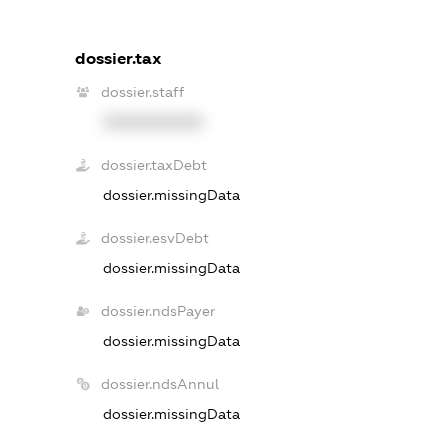
dossier.tax
dossier.staff
XXXXXXXXXX
dossier.taxDebt
dossier.missingData
dossier.esvDebt
dossier.missingData
dossier.ndsPayer
dossier.missingData
dossier.ndsAnnul
dossier.missingData