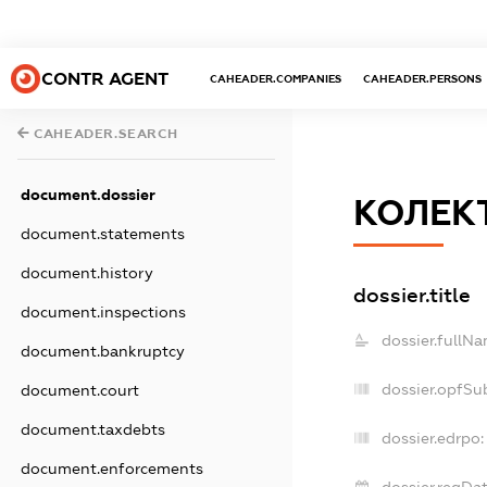
CONTR AGENT
CAHEADER.COMPANIES
CAHEADER.PERSONS
CAHEADER.SEARCH
document.dossier
КОЛЕК
document.statements
document.history
dossier.title
document.inspections
dossier.fullNa
document.bankruptcy
dossier.opfSu
document.court
document.taxdebts
dossier.edrpo:
document.enforcements