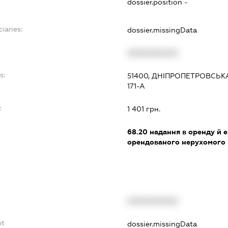
dossier.position -
iaries:
dossier.missingData
XXXXXXXXXX
s:
51400, ДНІПРОПЕТРОВСЬК
171-А
:
1 401 грн.
68.20
надання в оренду й е
орендованого нерухомого
XXXXXXXXXX
bt
dossier.missingData