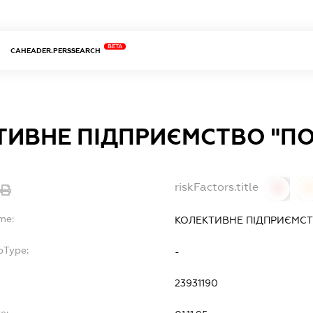
BETA
CAHEADER.PERSSEARCH
ТИВНЕ ПІДПРИЄМСТВО "ПО
riskFactors.title
0
me:
КОЛЕКТИВНЕ ПІДПРИЄМСТВ
bType:
-
23931190