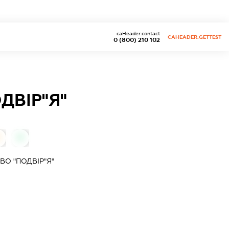
caHeader.contact
CAHEADER.GETTEST
0 (800) 210 102
ДВІР"Я"
0
0
О "ПОДВІР"Я"