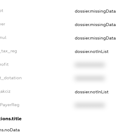
bt
dossier.missingData
yer
dossier.missingData
nul
dossier.missingData
e_tax_reg
dossier.notInList
rofit
XXXXXXXXXX
t_dotation
XXXXXXXXXX
_akciz
dossier.notInList
xPayerReg
XXXXXXXXXX
ions.title
ons.noData