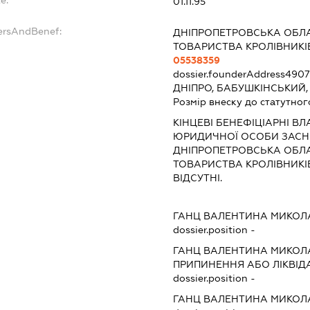
e:
01.11.95
ersAndBenef:
ДНІПРОПЕТРОВСЬКА ОБЛА
ТОВАРИСТВА КРОЛІВНИКІВ
05538359
dossier.founderAddress
4907
ДНІПРО, БАБУШКІНСЬКИЙ,
Розмір внеску до статутног
КІНЦЕВІ БЕНЕФІЦІАРНІ В
ЮРИДИЧНОЇ ОСОБИ ЗАСНО
ДНІПРОПЕТРОВСЬКА ОБЛА
ТОВАРИСТВА КРОЛІВНИКІВ 
ВІДСУТНІ.
ГАНЦ ВАЛЕНТИНА МИКОЛ
dossier.position -
ГАНЦ ВАЛЕНТИНА МИКОЛ
ПРИПИНЕННЯ АБО ЛІКВІД
dossier.position -
ГАНЦ ВАЛЕНТИНА МИКОЛ