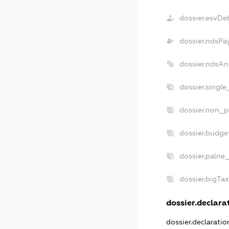
dossier.esvDe
dossier.ndsPa
dossier.ndsAn
dossier.singl
dossier.non_p
dossier.budge
dossier.palne
dossier.bigTa
dossier.declarat
dossier.declarati