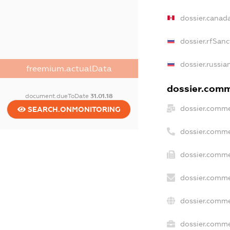
dossier.canad
dossier.rfSanc
dossier.russia
freemium.actualData
dossier.comme
document.dueToDate
31.01.18
dossier.comme
SEARCH.ONMONITORING
dossier.comme
dossier.comme
dossier.comme
dossier.comme
dossier.commer