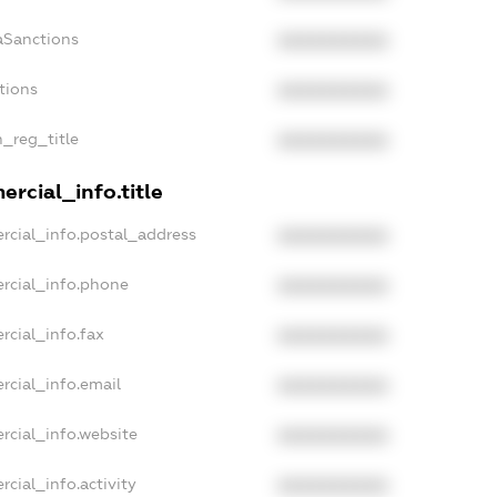
aSanctions
XXXXXXXXXX
tions
XXXXXXXXXX
n_reg_title
XXXXXXXXXX
rcial_info.title
rcial_info.postal_address
XXXXXXXXXX
rcial_info.phone
XXXXXXXXXX
rcial_info.fax
XXXXXXXXXX
rcial_info.email
XXXXXXXXXX
rcial_info.website
XXXXXXXXXX
cial_info.activity
XXXXXXXXXX