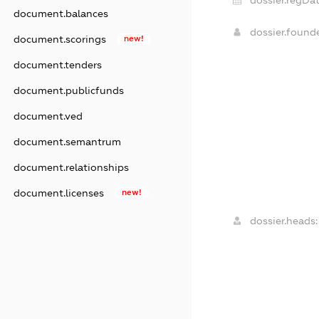
dossier.regDat
document.balances
dossier.found
document.scorings
new!
document.tenders
document.publicfunds
document.ved
document.semantrum
document.relationships
document.licenses
new!
dossier.heads: