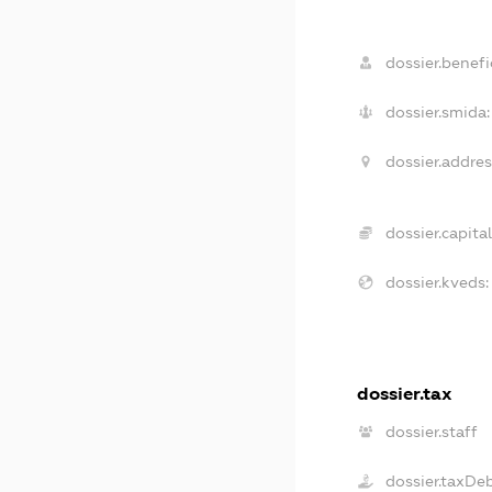
dossier.benefic
dossier.smida:
dossier.addres
dossier.capital
dossier.kveds:
dossier.tax
dossier.staff
dossier.taxDe