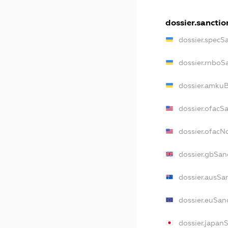
dossier.sanctio
dossier.specS
dossier.rnboS
dossier.amkuB
dossier.ofacS
dossier.ofac
dossier.gbSan
dossier.ausSa
dossier.euSan
dossier.japan