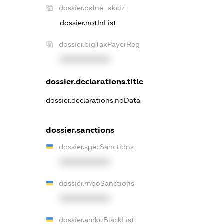
dossier.palne_akciz
dossier.notInList
dossier.bigTaxPayerReg
XXXXXXXXXX
dossier.declarations.title
dossier.declarations.noData
dossier.sanctions
dossier.specSanctions
XXXXXXXXXX
dossier.rnboSanctions
XXXXXXXXXX
dossier.amkuBlackList