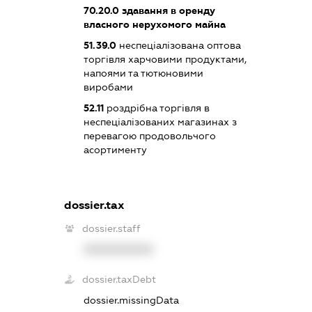
70.20.0
здавання в оренду
власного нерухомого майна
51.39.0
неспеціалізована оптова
торгівля харчовими продуктами,
напоями та тютюновими
виробами
52.11
роздрібна торгівля в
неспеціалізованих магазинах з
перевагою продовольчого
асортименту
dossier.tax
dossier.staff
XXXXXXXXXX
dossier.taxDebt
dossier.missingData