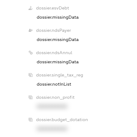
dossier.esvDebt
dossier.missingData
dossier.ndsPayer
dossier.missingData
dossier.ndsAnnul
dossier.missingData
dossier.single_tax_reg
dossier.notInList
dossier.non_profit
XXXXXXXXXX
dossier.budget_dotation
XXXXXXXXXX