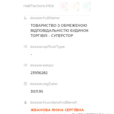
riskFactors.title
0
0
0
dossier.fullName:
ТОВАРИСТВО З ОБМЕЖЕНОЮ
ВІДПОВІДАЛЬНІСТЮ
БУДИНОК
ТОРГІВЛІ - СУПЕРСТОР
dossier.opfSubType:
-
dossier.edrpo:
23936282
dossier.regDate:
30.11.95
dossier.foundersAndBenef:
ЖБАНОВА ЯНІНА СЕРГІЇВНА