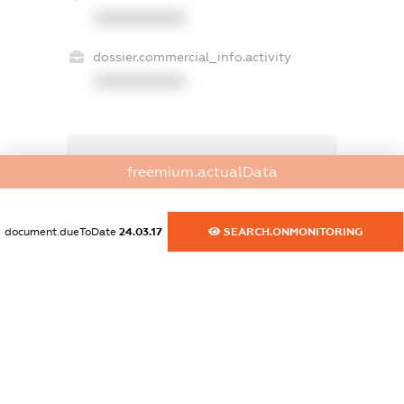
XXXXXXXXXX
dossier.commercial_info.activity
XXXXXXXXXX
freemium.exampleText_1
freemium.actualData
freemium.exampleText_2
freemium.anonymousPerSearch2
FREEMIUM.DETAILS
document.dueToDate
24.03.17
SEARCH.ONMONITORING
FREEMIUM.REGISTER