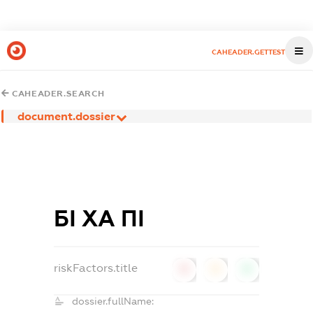
CAHEADER.GETTEST
CAHEADER.SEARCH
document.dossier
БІ ХА ПІ
riskFactors.title
0
0
0
dossier.fullName: