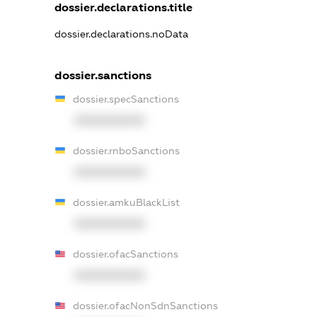
dossier.declarations.title
dossier.declarations.noData
dossier.sanctions
dossier.specSanctions
XXXXXXXXXX
dossier.rnboSanctions
XXXXXXXXXX
dossier.amkuBlackList
XXXXXXXXXX
dossier.ofacSanctions
XXXXXXXXXX
dossier.ofacNonSdnSanctions