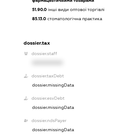
фармацевтичними товарами
51.90.0
інші види оптової торгівлі
85.13.0
стоматологічна практика
dossier.tax
dossier.staff
XXXXXXXXXX
dossier.taxDebt
dossier.missingData
dossier.esvDebt
dossier.missingData
dossier.ndsPayer
dossier.missingData