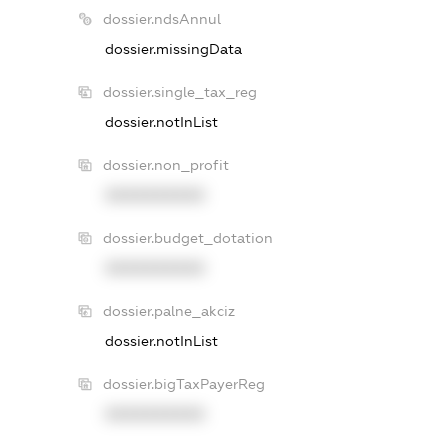
dossier.ndsAnnul
dossier.missingData
dossier.single_tax_reg
dossier.notInList
dossier.non_profit
XXXXXXXXXX
dossier.budget_dotation
XXXXXXXXXX
dossier.palne_akciz
dossier.notInList
dossier.bigTaxPayerReg
XXXXXXXXXX