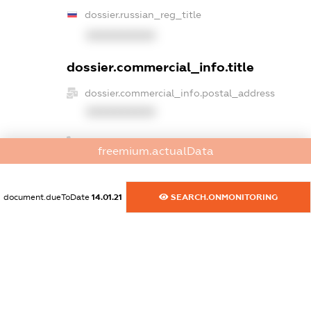
dossier.russian_reg_title
XXXXXXXXXX
dossier.commercial_info.title
dossier.commercial_info.postal_address
XXXXXXXXXX
dossier.commercial_info.phone
freemium.actualData
XXXXXXXXXX
dossier.commercial_info.fax
document.dueToDate
14.01.21
SEARCH.ONMONITORING
XXXXXXXXXX
dossier.commercial_info.email
XXXXXXXXXX
dossier.commercial_info.website
XXXXXXXXXX