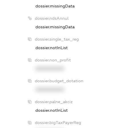
dossier.missingData
dossier.ndsAnnul
dossier.missingData
dossier.single_tax_reg
dossier.notInList
dossier.non_profit
XXXXXXXXXX
dossier.budget_dotation
XXXXXXXXXX
dossier.palne_akciz
dossier.notInList
dossier.bigTaxPayerReg