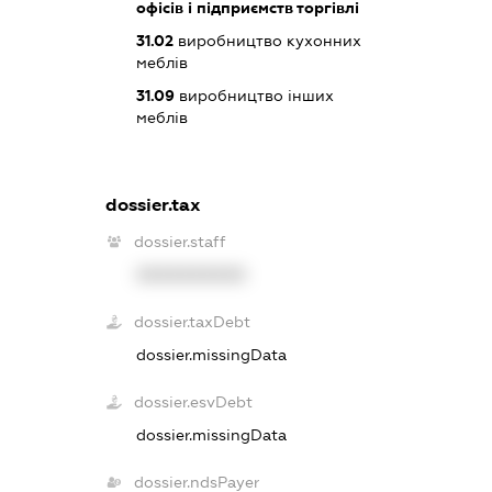
офісів і підприємств торгівлі
31.02
виробництво кухонних
меблів
31.09
виробництво інших
меблів
dossier.tax
dossier.staff
XXXXXXXXXX
dossier.taxDebt
dossier.missingData
dossier.esvDebt
dossier.missingData
dossier.ndsPayer