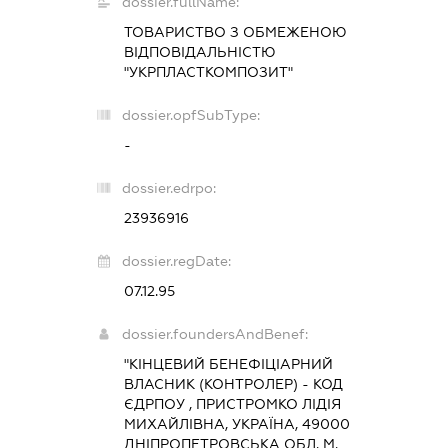
dossier.fullName:
ТОВАРИСТВО З ОБМЕЖЕНОЮ
ВІДПОВІДАЛЬНІСТЮ
"УКРПЛАСТКОМПОЗИТ"
dossier.opfSubType:
-
dossier.edrpo:
23936916
dossier.regDate:
07.12.95
dossier.foundersAndBenef:
"КІНЦЕВИЙ БЕНЕФІЦІАРНИЙ
ВЛАСНИК (КОНТРОЛЕР) - КОД
ЄДРПОУ , ПРИСТРОМКО ЛІДІЯ
МИХАЙЛІВНА, УКРАЇНА, 49000
ДНІПРОПЕТРОВСЬКА ОБЛ. М.