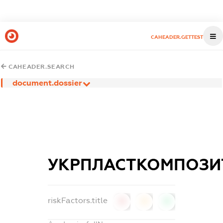
CAHEADER.GETTEST
CAHEADER.SEARCH
document.dossier
УКРПЛАСТКОМПОЗИ
riskFactors.title
0
0
0