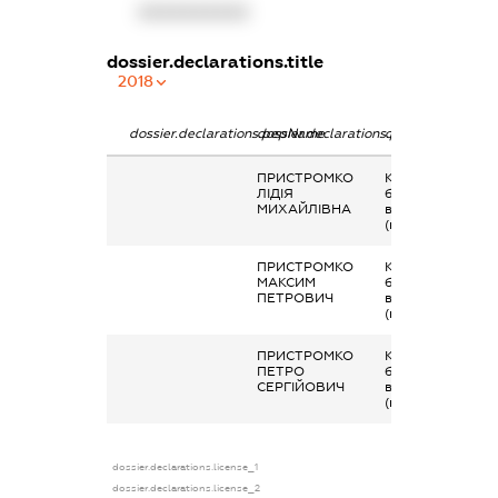
XXXXXXXXXX
dossier.declarations.title
2018
dossier.declarations.pepName
dossier.declarations.personName
dossier.declarati
ПРИСТРОМКО
Кінцевий
ЛІДІЯ
бенефіціарний
МИХАЙЛІВНА
власник
(контролер)
ПРИСТРОМКО
Кінцевий
МАКСИМ
бенефіціарний
ПЕТРОВИЧ
власник
(контролер)
ПРИСТРОМКО
Кінцевий
ПЕТРО
бенефіціарний
СЕРГІЙОВИЧ
власник
(контролер)
dossier.declarations.license_1
dossier.declarations.license_2