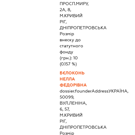
ПРОСП.МИРУ,
2А, 8,
М.КРИВИЙ
РІГ,
ДНІПРОПЕТРОВСЬКА
Розмір
внеску до
статутного
фонду
(грн.):
10
(0.157 %)
БЄЛОКОНЬ
НЕЛЛА
ФЕДОРІВНА
dossier.founderAddress
УКРАЇНА,
50099,
ВУЛ.ЛЕНІНА,
6, 57,
М.КРИВИЙ
РІГ,
ДНІПРОПЕТРОВСЬКА
Розмір