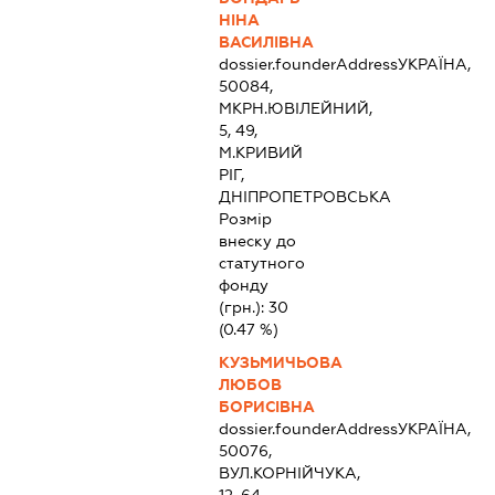
НІНА
ВАСИЛІВНА
dossier.founderAddress
УКРАЇНА,
50084,
МКРН.ЮВІЛЕЙНИЙ,
5, 49,
М.КРИВИЙ
РІГ,
ДНІПРОПЕТРОВСЬКА
Розмір
внеску до
статутного
фонду
(грн.):
30
(0.47 %)
КУЗЬМИЧЬОВА
ЛЮБОВ
БОРИСІВНА
dossier.founderAddress
УКРАЇНА,
50076,
ВУЛ.КОРНІЙЧУКА,