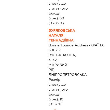
внеску до
статутного
фонду
(грн.):
50
(0.783 %)
БУРЯКОВСЬКА
НАТАЛЯ
ГЕННАДІЇВНА
dossier.founderAddress
УКРАЇНА,
50076,
ВУЛ.БАЛАКІНА,
4, 42,
М.КРИВИЙ
РІГ,
ДНІПРОПЕТРОВСЬКА
Розмір
внеску до
статутного
фонду
(грн.):
10
(0.157 %)