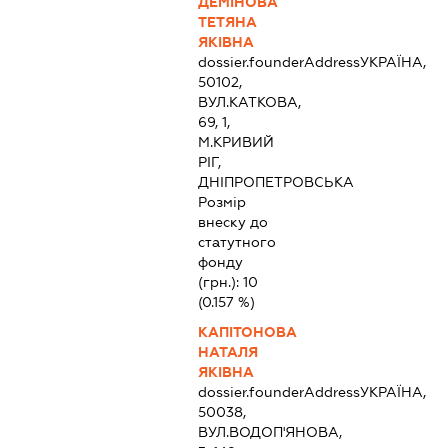
ДЕМІНОВА
ТЕТЯНА
ЯКІВНА
dossier.founderAddress
УКРАЇНА,
50102,
ВУЛ.КАТКОВА,
69, 1,
М.КРИВИЙ
РІГ,
ДНІПРОПЕТРОВСЬКА
Розмір
внеску до
статутного
фонду
(грн.):
10
(0.157 %)
КАПІТОНОВА
НАТАЛЯ
ЯКІВНА
dossier.founderAddress
УКРАЇНА,
50038,
ВУЛ.ВОДОП'ЯНОВА,