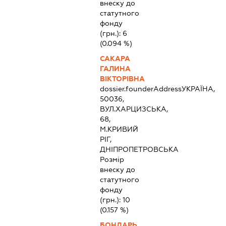
внеску до
статутного
фонду
(грн.):
6
(0.094 %)
САКАРА
ГАЛИНА
ВІКТОРІВНА
dossier.founderAddress
УКРАЇНА,
50036,
ВУЛ.ХАРЦИЗСЬКА,
68,
М.КРИВИЙ
РІГ,
ДНІПРОПЕТРОВСЬКА
Розмір
внеску до
статутного
фонду
(грн.):
10
(0.157 %)
БОНДАРЬ