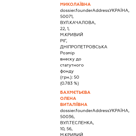
МИКОЛАЇВНА
dossier.founderAddress
УКРАЇНА,
50071,
ВУЛ.КАЧАЛОВА,
22, 1,
М.КРИВИЙ
РІГ,
ДНІПРОПЕТРОВСЬКА
Розмір
внеску до
статутного
фонду
(грн.):
50
(0.783 %)
БАХМЄТЬЄВА
ОЛЕНА
ВИТАЛІЇВНА
dossier.founderAddress
УКРАЇНА,
50036,
ВУЛ.ТЕСЛЕНКА,
10, 56,
М.КРИВИЙ