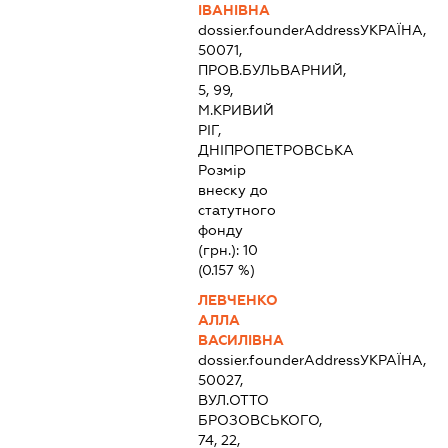
ІВАНІВНА
dossier.founderAddress
УКРАЇНА,
50071,
ПРОВ.БУЛЬВАРНИЙ,
5, 99,
М.КРИВИЙ
РІГ,
ДНІПРОПЕТРОВСЬКА
Розмір
внеску до
статутного
фонду
(грн.):
10
(0.157 %)
ЛЕВЧЕНКО
АЛЛА
ВАСИЛІВНА
dossier.founderAddress
УКРАЇНА,
50027,
ВУЛ.ОТТО
БРОЗОВСЬКОГО,
74, 22,