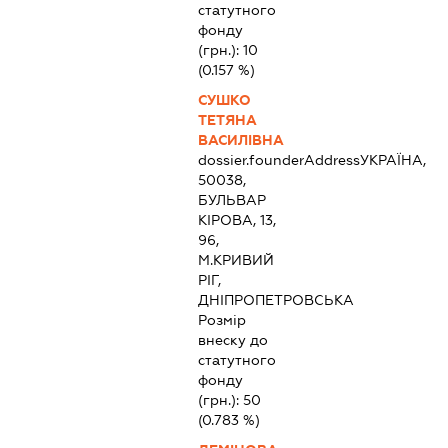
статутного
фонду
(грн.):
10
(0.157 %)
СУШКО
ТЕТЯНА
ВАСИЛІВНА
dossier.founderAddress
УКРАЇНА,
50038,
БУЛЬВАР
КІРОВА, 13,
96,
М.КРИВИЙ
РІГ,
ДНІПРОПЕТРОВСЬКА
Розмір
внеску до
статутного
фонду
(грн.):
50
(0.783 %)