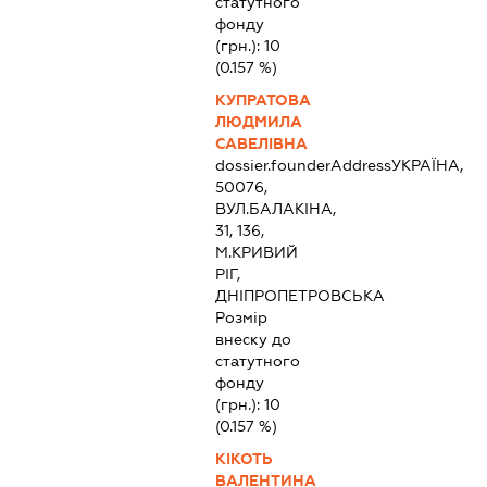
статутного
фонду
(грн.):
10
(0.157 %)
КУПРАТОВА
ЛЮДМИЛА
САВЕЛІВНА
dossier.founderAddress
УКРАЇНА,
50076,
ВУЛ.БАЛАКІНА,
31, 136,
М.КРИВИЙ
РІГ,
ДНІПРОПЕТРОВСЬКА
Розмір
внеску до
статутного
фонду
(грн.):
10
(0.157 %)
КІКОТЬ
ВАЛЕНТИНА