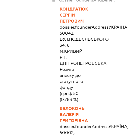
dossier.foundersAndBenef:
КОНДРАТЮК
СЕРГІЙ
ПЕТРОВИЧ
dossier.founderAddress
УКРАЇНА,
50042,
ВУЛ.ПОДБЄЛЬСЬКОГО,
34, 6,
М.КРИВИЙ
РІГ,
ДНІПРОПЕТРОВСЬКА
Розмір
внеску до
статутного
фонду
(грн.):
50
(0.783 %)
БЄЛОКОНЬ
ВАЛЕРІЯ
ГРИГОРІВНА
dossier.founderAddress
УКРАЇНА,
50002,