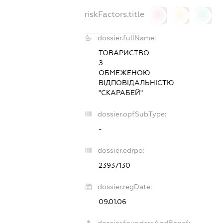
riskFactors.title
0
0
0
dossier.fullName:
ТОВАРИСТВО
З
ОБМЕЖЕНОЮ
ВІДПОВІДАЛЬНІСТЮ
"СКАРАБЕЙ"
dossier.opfSubType:
-
dossier.edrpo:
23937130
dossier.regDate:
09.01.06