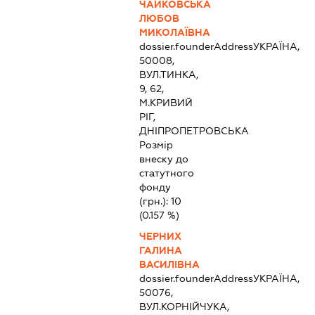
ЧАЙКОВСЬКА
ЛЮБОВ
МИКОЛАЇВНА
dossier.founderAddress
УКРАЇНА,
50008,
ВУЛ.ТИНКА,
9, 62,
М.КРИВИЙ
РІГ,
ДНІПРОПЕТРОВСЬКА
Розмір
внеску до
статутного
фонду
(грн.):
10
(0.157 %)
ЧЕРНИХ
ГАЛИНА
ВАСИЛІВНА
dossier.founderAddress
УКРАЇНА,
50076,
ВУЛ.КОРНІЙЧУКА,