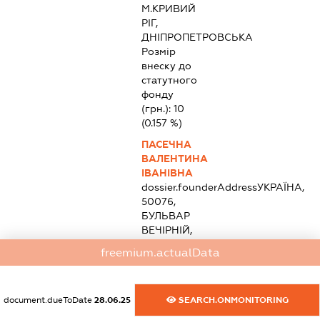
М.КРИВИЙ
РІГ,
ДНІПРОПЕТРОВСЬКА
Розмір
внеску до
статутного
фонду
(грн.):
10
(0.157 %)
ПАСЕЧНА
ВАЛЕНТИНА
ІВАНІВНА
dossier.founderAddress
УКРАЇНА,
50076,
БУЛЬВАР
ВЕЧІРНІЙ,
14, 20,
freemium.actualData
М.КРИВИЙ
РІГ,
ДНІПРОПЕТРОВСЬКА
document.dueToDate
28.06.25
SEARCH.ONMONITORING
Розмір
внеску до