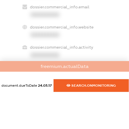
dossier.commercial_info.email
XXXXXXXXXX
dossier.commercial_info.website
XXXXXXXXXX
dossier.commercial_info.activity
XXXXXXXXXX
freemium.actualData
freemium.exampleText_1
freemium.exampleText_2
document.dueToDate
24.03.17
SEARCH.ONMONITORING
freemium.anonymousPerSearch2
FREEMIUM.DETAILS
FREEMIUM.REGISTER