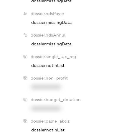
dossier.missingData
dossier.ndsPayer
dossier.missingData
dossier.ndsAnnul
dossier.missingData
dossier.single_tax_reg
dossier.notInList
dossier.non_profit
XXXXXXXXXX
dossier.budget_dotation
XXXXXXXXXX
dossier.palne_akciz
dossier.notInList