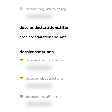
dossier.bigTaxPayerReg
XXXXXXXXXX
dossier.declarations.title
dossier.declarations.noData
dossier.sanctions
dossier.specSanctions
XXXXXXXXXX
dossier.rnboSanctions
XXXXXXXXXX
dossier.amkuBlackList
XXXXXXXXXX