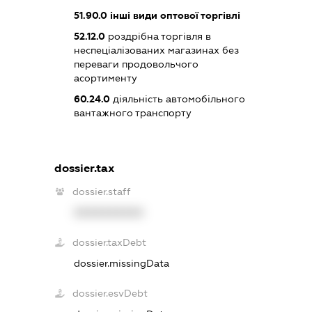
51.90.0
інші види оптової торгівлі
52.12.0
роздрібна торгівля в
неспеціалізованих магазинах без
переваги продовольчого
асортименту
60.24.0
діяльність автомобільного
вантажного транспорту
dossier.tax
dossier.staff
XXXXXXXXXX
dossier.taxDebt
dossier.missingData
dossier.esvDebt