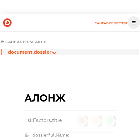
CAHEADER.GETTEST
CAHEADER.SEARCH
document.dossier
АЛОНЖ
riskFactors.title
0
0
0
dossier.fullName: