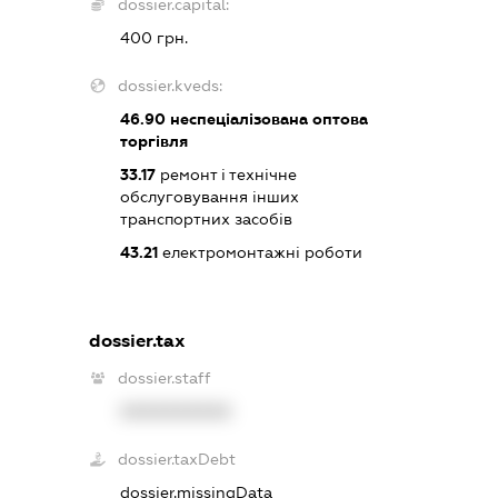
dossier.capital:
400 грн.
dossier.kveds:
46.90
неспеціалізована оптова
торгівля
33.17
ремонт і технічне
обслуговування інших
транспортних засобів
43.21
електромонтажні роботи
dossier.tax
dossier.staff
XXXXXXXXXX
dossier.taxDebt
dossier.missingData