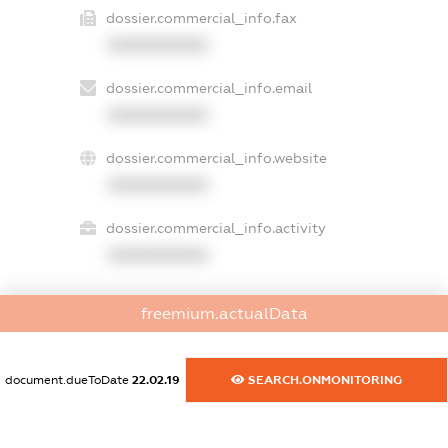
dossier.commercial_info.fax
XXXXXXXXXX
dossier.commercial_info.email
XXXXXXXXXX
dossier.commercial_info.website
XXXXXXXXXX
dossier.commercial_info.activity
XXXXXXXXXX
freemium.actualData
freemium.exampleText_1
freemium.exampleText_2
freemium.anonymousPerSearch2
document.dueToDate
22.02.19
SEARCH.ONMONITORING
FREEMIUM.DETAILS
FREEMIUM.REGISTER