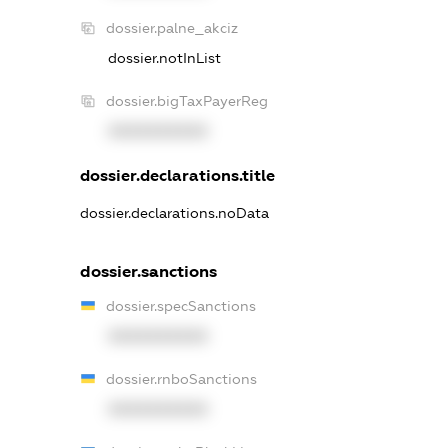
dossier.palne_akciz
dossier.notInList
dossier.bigTaxPayerReg
XXXXXXXXXX
dossier.declarations.title
dossier.declarations.noData
dossier.sanctions
dossier.specSanctions
XXXXXXXXXX
dossier.rnboSanctions
XXXXXXXXXX