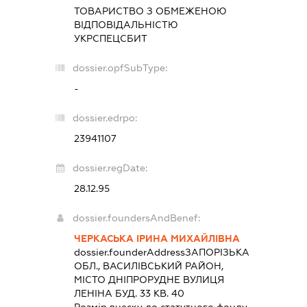
ТОВАРИСТВО З ОБМЕЖЕНОЮ
ВІДПОВІДАЛЬНІСТЮ
УКРСПЕЦСБИТ
dossier.opfSubType:
-
dossier.edrpo:
23941107
dossier.regDate:
28.12.95
dossier.foundersAndBenef:
ЧЕРКАСЬКА ІРИНА МИХАЙЛІВНА
dossier.founderAddress
ЗАПОРІЗЬКА
ОБЛ., ВАСИЛІВСЬКИЙ РАЙОН,
МІСТО ДНІПРОРУДНЕ ВУЛИЦЯ
ЛЕНІНА БУД. 33 КВ. 40
Розмір внеску до статутного фонду