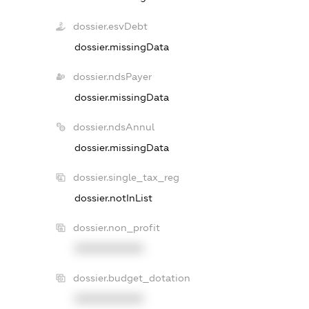
dossier.esvDebt
dossier.missingData
dossier.ndsPayer
dossier.missingData
dossier.ndsAnnul
dossier.missingData
dossier.single_tax_reg
dossier.notInList
dossier.non_profit
XXXXXXXXXX
dossier.budget_dotation
XXXXXXXXXX