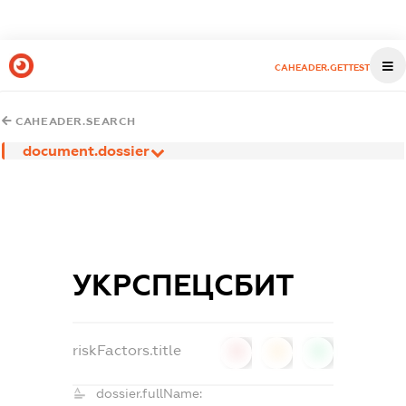
CAHEADER.GETTEST
CAHEADER.SEARCH
document.dossier
УКРСПЕЦСБИТ
riskFactors.title
0
0
0
dossier.fullName: