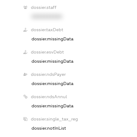
dossier.staff
XXXXXXXXXX
dossier.taxDebt
dossier.missingData
dossier.esvDebt
dossier.missingData
dossier.ndsPayer
dossier.missingData
dossier.ndsAnnul
dossier.missingData
dossier.single_tax_reg
dossier.notInList