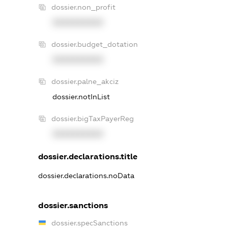
dossier.non_profit
XXXXXXXXXX
dossier.budget_dotation
XXXXXXXXXX
dossier.palne_akciz
dossier.notInList
dossier.bigTaxPayerReg
XXXXXXXXXX
dossier.declarations.title
dossier.declarations.noData
dossier.sanctions
dossier.specSanctions