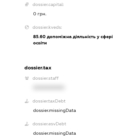
dossier.capital:
0 грн.
dossier.kveds:
85.60
допоміжна діяльність у сфері
освіти
dossier.tax
dossier.staff
XXXXXXXXXX
dossier.taxDebt
dossier.missingData
dossier.esvDebt
dossier.missingData