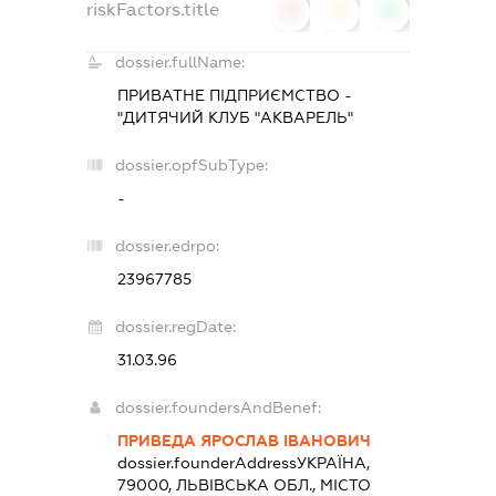
riskFactors.title
0
0
0
dossier.fullName:
ПРИВАТНЕ ПІДПРИЄМСТВО -
"ДИТЯЧИЙ КЛУБ "АКВАРЕЛЬ"
dossier.opfSubType:
-
dossier.edrpo:
23967785
dossier.regDate:
31.03.96
dossier.foundersAndBenef:
ПРИВЕДА ЯРОСЛАВ ІВАНОВИЧ
dossier.founderAddress
УКРАЇНА,
79000, ЛЬВІВСЬКА ОБЛ., МІСТО