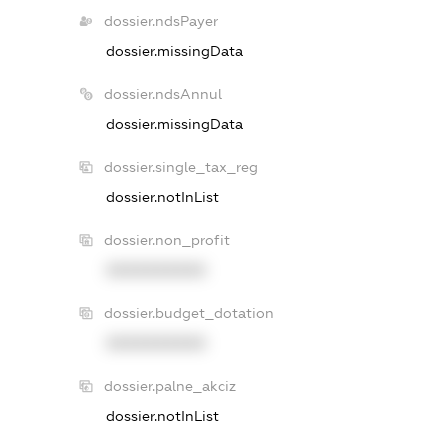
dossier.ndsPayer
dossier.missingData
dossier.ndsAnnul
dossier.missingData
dossier.single_tax_reg
dossier.notInList
dossier.non_profit
XXXXXXXXXX
dossier.budget_dotation
XXXXXXXXXX
dossier.palne_akciz
dossier.notInList