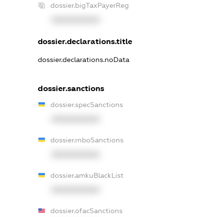
dossier.bigTaxPayerReg
XXXXXXXXXX
dossier.declarations.title
dossier.declarations.noData
dossier.sanctions
dossier.specSanctions
XXXXXXXXXX
dossier.rnboSanctions
XXXXXXXXXX
dossier.amkuBlackList
XXXXXXXXXX
dossier.ofacSanctions