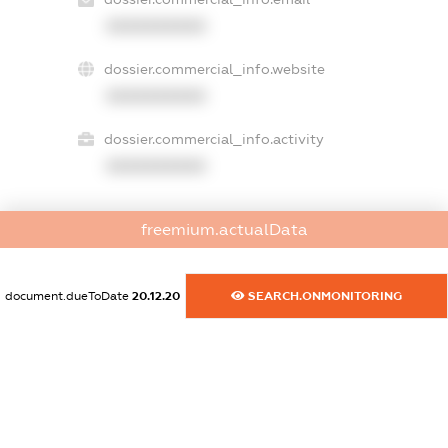
XXXXXXXXXX
dossier.commercial_info.website
XXXXXXXXXX
dossier.commercial_info.activity
XXXXXXXXXX
freemium.actualData
freemium.exampleText_1
freemium.exampleText_2
freemium.anonymousPerSearch2
document.dueToDate
20.12.20
SEARCH.ONMONITORING
FREEMIUM.DETAILS
FREEMIUM.REGISTER