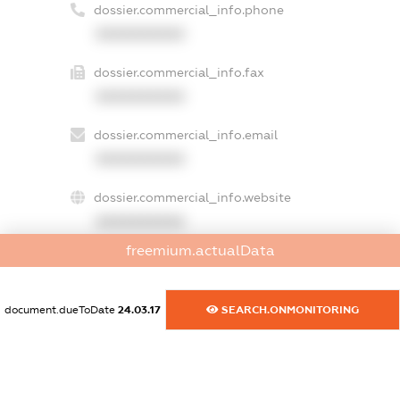
dossier.commercial_info.phone
XXXXXXXXXX
dossier.commercial_info.fax
XXXXXXXXXX
dossier.commercial_info.email
XXXXXXXXXX
dossier.commercial_info.website
XXXXXXXXXX
freemium.actualData
dossier.commercial_info.activity
XXXXXXXXXX
document.dueToDate
24.03.17
SEARCH.ONMONITORING
freemium.exampleText_1
freemium.exampleText_2
freemium.anonymousPerSearch2