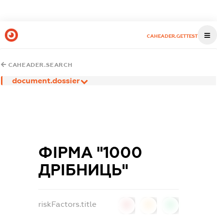
CAHEADER.GETTEST
CAHEADER.SEARCH
document.dossier
ФІРМА "1000
ДРІБНИЦЬ"
riskFactors.title
0
0
0