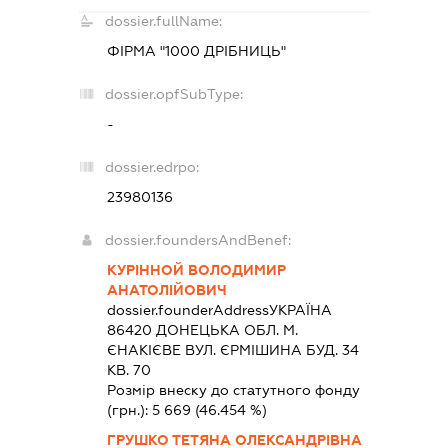
dossier.fullName:
ФІРМА "1000 ДРІБНИЦЬ"
dossier.opfSubType:
-
dossier.edrpo:
23980136
dossier.foundersAndBenef:
КУРІННОЙ ВОЛОДИМИР
АНАТОЛІЙОВИЧ
dossier.founderAddress
УКРАЇНА
86420 ДОНЕЦЬКА ОБЛ. М.
ЄНАКІЄВЕ ВУЛ. ЄРМІШИНА БУД. 34
КВ. 70
Розмір внеску до статутного фонду
(грн.):
5 669
(46.454 %)
ГРУШКО ТЕТЯНА ОЛЕКСАНДРІВНА