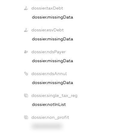
dossier.taxDebt
dossier.missingData
dossier.esvDebt
dossier.missingData
dossier.ndsPayer
dossier.missingData
dossier.ndsAnnul
dossier.missingData
dossier.single_tax_reg
dossier.notInList
dossier.non_profit
XXXXXXXXXX