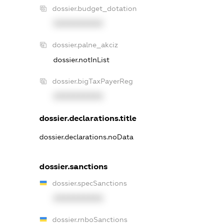
dossier.budget_dotation
XXXXXXXXXX
dossier.palne_akciz
dossier.notInList
dossier.bigTaxPayerReg
XXXXXXXXXX
dossier.declarations.title
dossier.declarations.noData
dossier.sanctions
dossier.specSanctions
XXXXXXXXXX
dossier.rnboSanctions