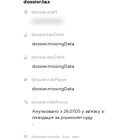
dossier.tax
dossier.staff
XXXXXXXXXX
dossier.taxDebt
dossier.missingData
dossier.esvDebt
dossier.missingData
dossier.ndsPayer
dossier.missingData
dossier.ndsAnnul
Анульовано з 26.07.05 у зв'язку з:
лiквiдацiя за рiшенням суду
.
dossier.single_tax_reg