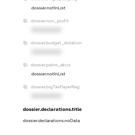
dossier.notInList
dossier.non_profit
XXXXXXXXXX
dossier.budget_dotation
XXXXXXXXXX
dossier.palne_akciz
dossier.notInList
dossier.bigTaxPayerReg
XXXXXXXXXX
dossier.declarations.title
dossier.declarations.noData