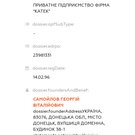
ПРИВАТНЕ ПІДПРИЄМСТВО ФІРМА
"КАТЕК"
dossier.opfSubType:
-
dossier.edrpo:
23981331
dossier.regDate:
14.02.96
dossier.foundersAndBenef:
САМОЙЛОВ ГЕОРГІЙ
ВІТАЛІЙОВИЧ
dossier.founderAddress
УКРАЇНА,
83076, ДОНЕЦЬКА ОБЛ., МІСТО
ДОНЕЦЬК, ВУЛШИЦЯ ДОМЕННА,
БУДИНОК 38-1