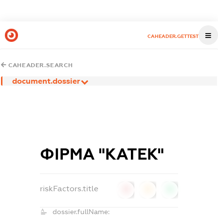
CAHEADER.GETTEST
CAHEADER.SEARCH
document.dossier
ФІРМА "КАТЕК"
riskFactors.title
0
0
0
dossier.fullName: