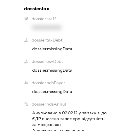
dossier.tax
dossier.staff
XXXXXXXXXX
dossier.taxDebt
dossier.missingData
dossier.esvDebt
dossier.missingData
dossier.ndsPayer
dossier.missingData
dossier.ndsAnnul
Анульовано з 02.02.12 у зв'язку з:
до
ЄДР внесено запис про вiдсутнiсть
за мiсцезнахо
Анульовано за рiшенням