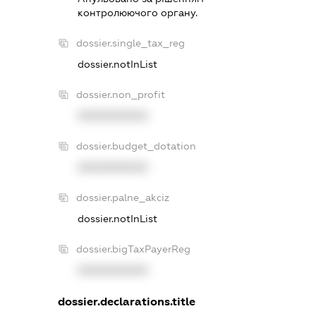
контролюючого органу.
dossier.single_tax_reg
dossier.notInList
dossier.non_profit
XXXXXXXXXX
dossier.budget_dotation
XXXXXXXXXX
dossier.palne_akciz
dossier.notInList
dossier.bigTaxPayerReg
XXXXXXXXXX
dossier.declarations.title