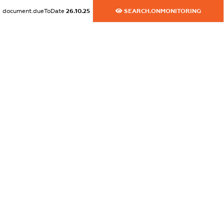
document.dueToDate
26.10.25
SEARCH.ONMONITORING
dossier.commercial_info.activity
XXXXXXXXXX
freemium.exampleText_1
freemium.exampleText_2
freemium.anonymousPerSearch2
FREEMIUM.DETAILS
FREEMIUM.REGISTER