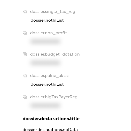
dossier.single_tax_reg
dossier.notInList
dossier.non_profit
XXXXXXXXXX
dossier.budget_dotation
XXXXXXXXXX
dossier.palne_akciz
dossier.notInList
dossier.bigTaxPayerReg
XXXXXXXXXX
dossier.declarations.title
dossier.declarations.noData