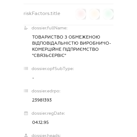
riskFactors.title
0
0
0
dossier.fullName:
ТОВАРИСТВО З ОБМЕЖЕНОЮ
ВІДПОВІДАЛЬНІСТЮ ВИРОБНИЧО-
КОМЕРЦІЙНЕ ПІДПРИЄМСТВО
"СВЯЗЬСЕРВІС"
dossier.opfSubType:
-
dossier.edrpo:
23981393
dossier.regDate:
04.12.95
dossier.heads: