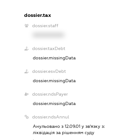
dossier.tax
dossier.staff
XXXXXXXXXX
dossier.taxDebt
dossier.missingData
dossier.esvDebt
dossier.missingData
dossier.ndsPayer
dossier.missingData
dossier.ndsAnnul
Анульовано з 12.09.01 у зв'язку з:
лiквiдацiя за рiшенням суду
.