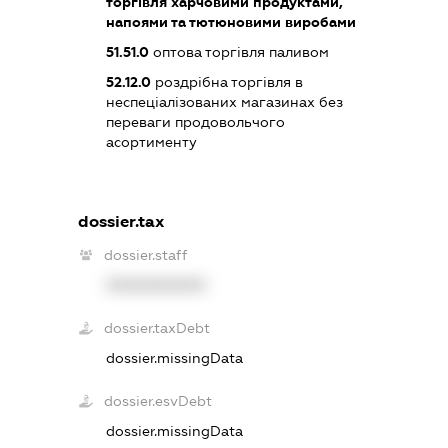
торгівля харчовими продуктами,
напоями та тютюновими виробами
51.51.0
оптова торгівля паливом
52.12.0
роздрібна торгівля в
неспеціалізованих магазинах без
переваги продовольчого
асортименту
dossier.tax
dossier.staff
XXXXXXXXXX
dossier.taxDebt
dossier.missingData
dossier.esvDebt
dossier.missingData