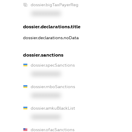
dossier.bigTaxPayerReg
XXXXXXXXXX
dossier.declarations.title
dossier.declarations.noData
dossier.sanctions
dossier.specSanctions
XXXXXXXXXX
dossier.rnboSanctions
XXXXXXXXXX
dossier.amkuBlackList
XXXXXXXXXX
dossier.ofacSanctions