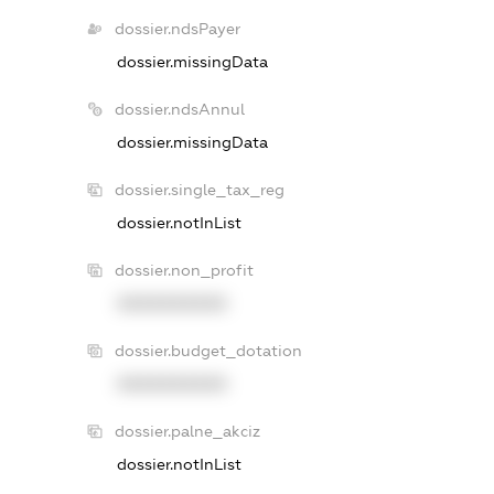
dossier.ndsPayer
dossier.missingData
dossier.ndsAnnul
dossier.missingData
dossier.single_tax_reg
dossier.notInList
dossier.non_profit
XXXXXXXXXX
dossier.budget_dotation
XXXXXXXXXX
dossier.palne_akciz
dossier.notInList