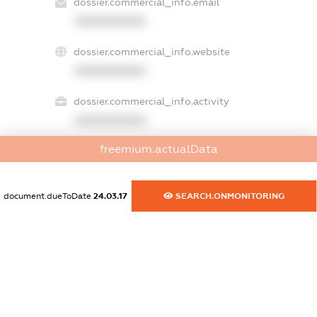
dossier.commercial_info.email
XXXXXXXXXX
dossier.commercial_info.website
XXXXXXXXXX
dossier.commercial_info.activity
XXXXXXXXXX
freemium.actualData
freemium.exampleText_1
freemium.exampleText_2
document.dueToDate
24.03.17
SEARCH.ONMONITORING
freemium.anonymousPerSearch2
FREEMIUM.DETAILS
FREEMIUM.REGISTER