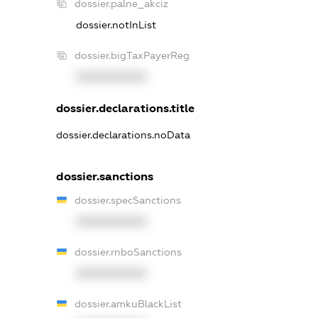
dossier.palne_akciz
dossier.notInList
dossier.bigTaxPayerReg
XXXXXXXXXX
dossier.declarations.title
dossier.declarations.noData
dossier.sanctions
dossier.specSanctions
XXXXXXXXXX
dossier.rnboSanctions
XXXXXXXXXX
dossier.amkuBlackList