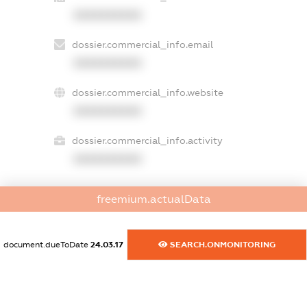
XXXXXXXXXX
dossier.commercial_info.email
XXXXXXXXXX
dossier.commercial_info.website
XXXXXXXXXX
dossier.commercial_info.activity
XXXXXXXXXX
freemium.actualData
freemium.exampleText_1
freemium.exampleText_2
freemium.anonymousPerSearch2
document.dueToDate
24.03.17
SEARCH.ONMONITORING
FREEMIUM.DETAILS
FREEMIUM.REGISTER