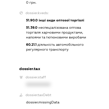
0 грн.
dossier.kveds:
51.90.0
інші види оптової торгівлі
51.39.0
неспеціалізована оптова
торгівля харчовими продуктами,
напоями та тютюновими виробами
60.21.1
діяльність автомобільного
регулярного транспорту
dossier.tax
dossier.staff
XXXXXXXXXX
dossier.taxDebt
dossier.missingData