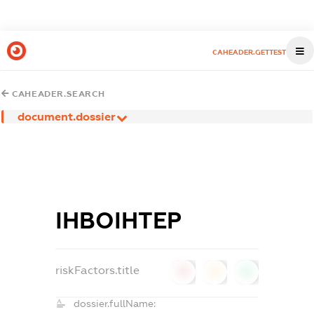
CAHEADER.GETTEST
CAHEADER.SEARCH
document.dossier
ІНВОІНТЕР
riskFactors.title
0
0
0
dossier.fullName: