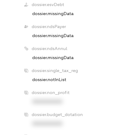
dossier.esvDebt
dossier.missingData
dossier.ndsPayer
dossier.missingData
dossier.ndsAnnul
dossier.missingData
dossier.single_tax_reg
dossier.notInList
dossier.non_profit
XXXXXXXXXX
dossier.budget_dotation
XXXXXXXXXX