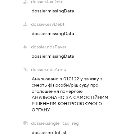
dossier.taxDebt
dossier.missingData
dossier.esvDebt
dossier.missingData
dossier.ndsPayer
dossier.missingData
dossier.ndsAnnul
Анульовано з 01.01.22 у зв'язку з:
смерть фiз.особи/рiш.суду про
оголошення померлою
АНУЛЬОВАНО ЗА САМОСТIЙНИМ
РIШЕННЯМ КОНТРОЛЮЮЧОГО
ОРГАНУ.
dossier.single_tax_reg
dossier.notInList