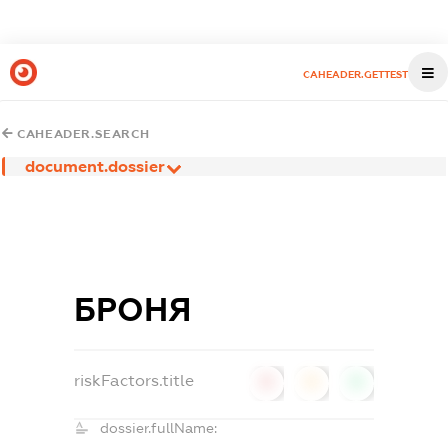
CAHEADER.GETTEST
CAHEADER.SEARCH
document.dossier
БРОНЯ
riskFactors.title
0
0
0
dossier.fullName: