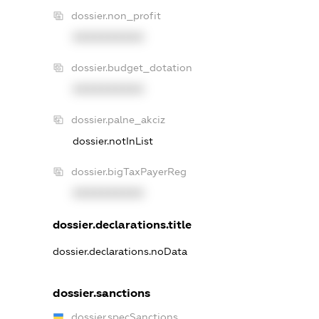
dossier.non_profit
XXXXXXXXXX
dossier.budget_dotation
XXXXXXXXXX
dossier.palne_akciz
dossier.notInList
dossier.bigTaxPayerReg
XXXXXXXXXX
dossier.declarations.title
dossier.declarations.noData
dossier.sanctions
dossier.specSanctions