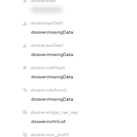
dossier.staff
XXXXXXXXXX
dossier.taxDebt
dossier.missingData
dossier.esvDebt
dossier.missingData
dossier.ndsPayer
dossier.missingData
dossier.ndsAnnul
dossier.missingData
dossier.single_tax_reg
dossier.notInList
dossier.non_profit