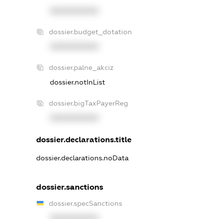
XXXXXXXXXX
dossier.budget_dotation
XXXXXXXXXX
dossier.palne_akciz
dossier.notInList
dossier.bigTaxPayerReg
XXXXXXXXXX
dossier.declarations.title
dossier.declarations.noData
dossier.sanctions
dossier.specSanctions
XXXXXXXXXX