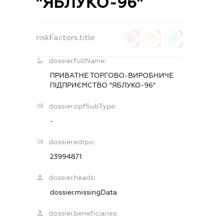
"ЯБЛУКО-96"
riskFactors.title
0
0
0
dossier.fullName:
ПРИВАТНЕ ТОРГОВО-ВИРОБНИЧЕ
ПІДПРИЄМСТВО "ЯБЛУКО-96"
dossier.opfSubType:
-
dossier.edrpo:
23994871
dossier.heads:
dossier.missingData
dossier.beneficiaries: