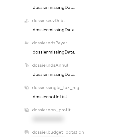
dossier.missingData
dossier.esvDebt
dossier.missingData
dossier.ndsPayer
dossier.missingData
dossier.ndsAnnul
dossier.missingData
dossier.single_tax_reg
dossier.notInList
dossier.non_profit
XXXXXXXXXX
dossier.budget_dotation