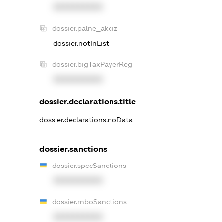
XXXXXXXXXX
dossier.palne_akciz
dossier.notInList
dossier.bigTaxPayerReg
XXXXXXXXXX
dossier.declarations.title
dossier.declarations.noData
dossier.sanctions
dossier.specSanctions
XXXXXXXXXX
dossier.rnboSanctions
XXXXXXXXXX