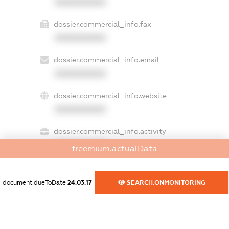
XXXXXXXXXX
dossier.commercial_info.fax
XXXXXXXXXX
dossier.commercial_info.email
XXXXXXXXXX
dossier.commercial_info.website
XXXXXXXXXX
dossier.commercial_info.activity
XXXXXXXXXX
freemium.actualData
document.dueToDate
24.03.17
SEARCH.ONMONITORING
freemium.exampleText_1
freemium.exampleText_2
freemium.anonymousPerSearch2
FREEMIUM.DETAILS