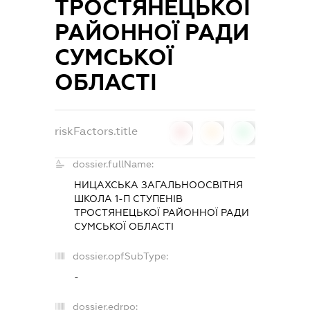
ТРОСТЯНЕЦЬКОЇ
РАЙОННОЇ РАДИ
СУМСЬКОЇ
ОБЛАСТІ
riskFactors.title
0
0
0
dossier.fullName:
НИЦАХСЬКА ЗАГАЛЬНООСВІТНЯ
ШКОЛА 1-П СТУПЕНІВ
ТРОСТЯНЕЦЬКОЇ РАЙОННОЇ РАДИ
СУМСЬКОЇ ОБЛАСТІ
dossier.opfSubType:
-
dossier.edrpo: