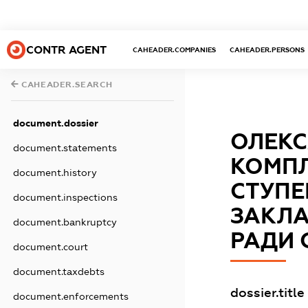
CONTR AGENT
CAHEADER.COMPANIES
CAHEADER.PERSONS
CAHEADER.SEARCH
document.dossier
ОЛЕКС
document.statements
КОМПЛ
document.history
СТУПЕ
document.inspections
ЗАКЛА
document.bankruptcy
РАДИ 
document.court
document.taxdebts
dossier.title
document.enforcements