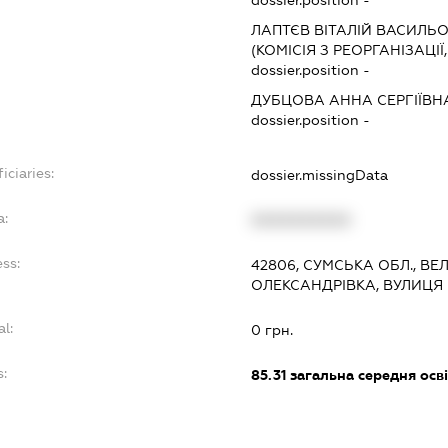
dossier.position -
ЛАПТЄВ ВІТАЛІЙ ВАСИЛЬ
(КОМІСІЯ З РЕОРГАНІЗАЦІЇ
dossier.position -
ДУБЦОВА АННА СЕРГІЇВН
dossier.position -
iciaries:
dossier.missingData
a:
XXXXXXXXXX
ss:
42806, СУМСЬКА ОБЛ., В
ОЛЕКСАНДРІВКА, ВУЛИЦЯ 
al:
0 грн.
s:
85.31
загальна середня осві