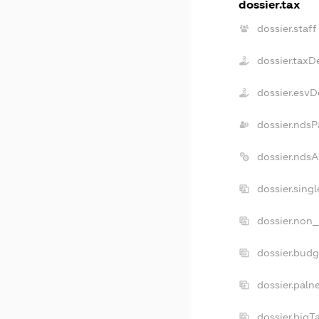
dossier.tax
dossier.staff
dossier.taxD
dossier.esvD
dossier.ndsP
dossier.nds
dossier.sing
dossier.non_
dossier.bud
dossier.paln
dossier.big