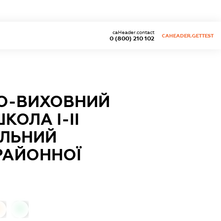
caHeader.contact
CAHEADER.GETTEST
0 (800) 210 102
О-ВИХОВНИЙ
КОЛА І-ІІ
АЛЬНИЙ
РАЙОННОЇ
0
0