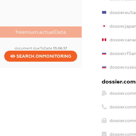
dossier.euSa
dossier.japa
freemium.actualData
dossier.can
document.dueToDate
13.06.17
dossier.rfSa
SEARCH.ONMONITORING
dossier.russ
dossier.comm
dossier.comm
dossier.com
dossier.comm
dossier.comm