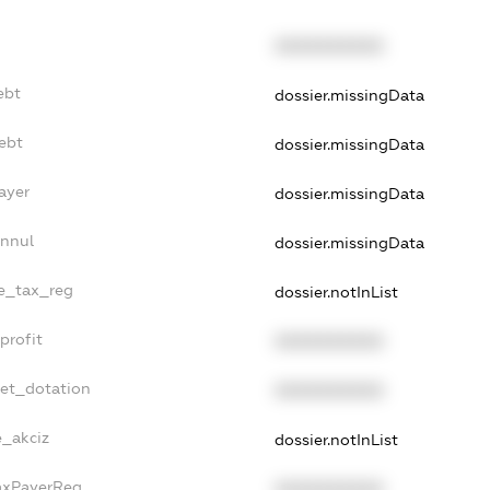
XXXXXXXXXX
ebt
dossier.missingData
ebt
dossier.missingData
ayer
dossier.missingData
Annul
dossier.missingData
le_tax_reg
dossier.notInList
profit
XXXXXXXXXX
get_dotation
XXXXXXXXXX
e_akciz
dossier.notInList
TaxPayerReg
XXXXXXXXXX