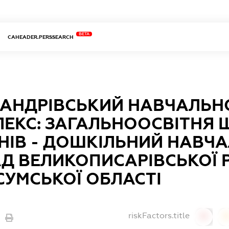
BETA
CAHEADER.PERSSEARCH
АНДРІВСЬКИЙ НАВЧАЛЬН
ЕКС: ЗАГАЛЬНООСВІТНЯ Ш
НІВ - ДОШКІЛЬНИЙ НАВЧ
Д ВЕЛИКОПИСАРІВСЬКОЇ 
СУМСЬКОЇ ОБЛАСТІ
riskFactors.title
0