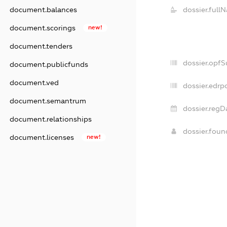
document.balances
dossier.full
document.scorings
new!
document.tenders
dossier.opf
document.publicfunds
document.ved
dossier.edrp
document.semantrum
dossier.regD
document.relationships
dossier.fou
document.licenses
new!