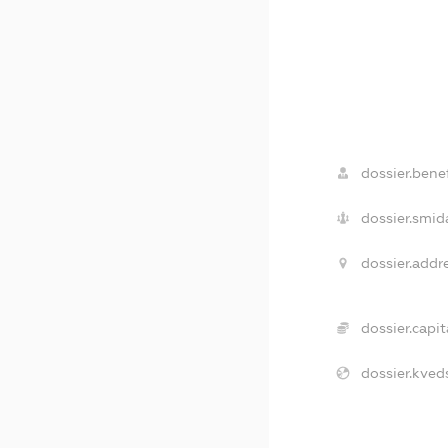
dossier.benef
dossier.smid
dossier.addre
dossier.capit
dossier.kved