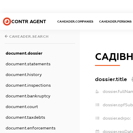
CONTR AGENT
CAHEADER.COMPANIES
CAHEADER.PERSONS
CAHEADER.SEARCH
document.dossier
САДІВ
document.statements
document.history
dossier.title
document.inspections
dossier.fullNa
document.bankruptcy
dossier.opfSub
document.court
document.taxdebts
dossier.edrpo:
document.enforcements
dossier.regDat