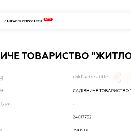
BETA
CAHEADER.PERSSEARCH
НИЧЕ ТОВАРИСТВО "ЖИТЛ
riskFactors.title
0
0
me:
САДІВНИЧЕ ТОВАРИСТВО 
Type:
-
24017732
e:
29.05.01