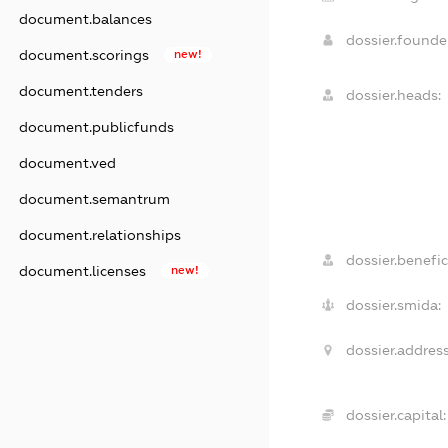
document.balances
dossier.found
document.scorings
new!
document.tenders
dossier.heads:
document.publicfunds
document.ved
document.semantrum
document.relationships
dossier.benefic
document.licenses
new!
dossier.smida:
dossier.address
dossier.capital: