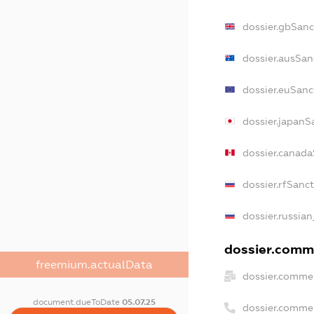
dossier.gbSanc
dossier.ausSan
dossier.euSanc
dossier.japanS
dossier.canad
dossier.rfSanc
dossier.russian
dossier.comme
freemium.actualData
dossier.commer
document.dueToDate
05.07.25
dossier.comme