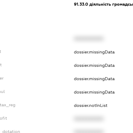
91.33.0
діяльність громадськи
XXXXXXXXXX
t
dossier.missingData
t
dossier.missingData
er
dossier.missingData
nul
dossier.missingData
_tax_reg
dossier.notInList
ofit
XXXXXXXXXX
t_dotation
XXXXXXXXXX