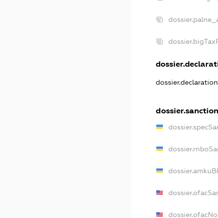
dossier.palne_
dossier.bigTa
dossier.declarati
dossier.declaratio
dossier.sanctio
dossier.specSa
dossier.rnboSa
dossier.amkuBl
dossier.ofacSa
dossier.ofacN