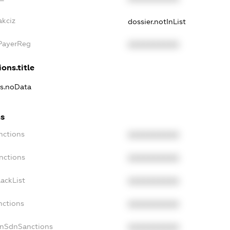
akciz
dossier.notInList
xPayerReg
XXXXXXXXXX
ons.title
ns.noData
ns
nctions
XXXXXXXXXX
nctions
XXXXXXXXXX
ackList
XXXXXXXXXX
nctions
XXXXXXXXXX
onSdnSanctions
XXXXXXXXXX