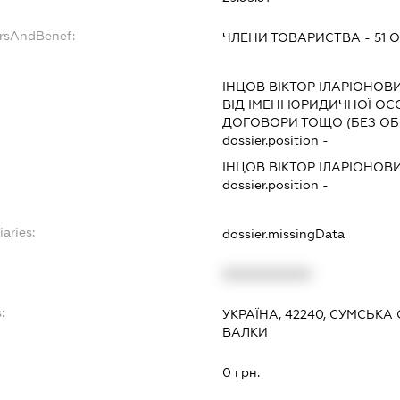
ersAndBenef:
ЧЛЕНИ ТОВАРИСТВА - 51 
ІНЦОВ ВІКТОР ІЛАРІОНОВ
ВІД ІМЕНІ ЮРИДИЧНОЇ ОС
ДОГОВОРИ ТОЩО (БЕЗ О
dossier.position -
ІНЦОВ ВІКТОР ІЛАРІОНОВ
dossier.position -
iaries:
dossier.missingData
XXXXXXXXXX
:
УКРАЇНА, 42240, СУМСЬКА
ВАЛКИ
0 грн.