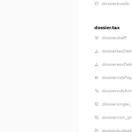
dossier.kveds:
dossier.tax
dossier.staff
dossier.taxDeb
dossier.esvDeb
dossier.ndsPay
dossier.ndsAn
dossier.single
dossier.non_pr
dossier.budge