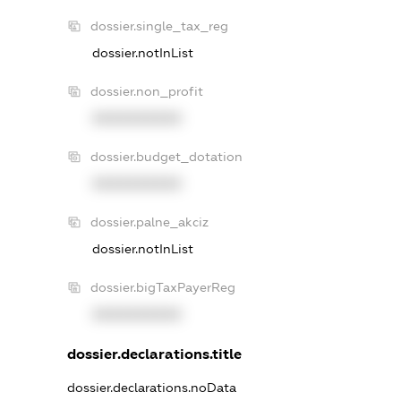
dossier.single_tax_reg
dossier.notInList
dossier.non_profit
XXXXXXXXXX
dossier.budget_dotation
XXXXXXXXXX
dossier.palne_akciz
dossier.notInList
dossier.bigTaxPayerReg
XXXXXXXXXX
dossier.declarations.title
dossier.declarations.noData