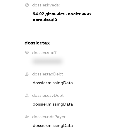
dossier.kveds:
94.92
діяльність політичних
організацій
dossier.tax
dossier.staff
XXXXXXXXXX
dossier.taxDebt
dossier.missingData
dossier.esvDebt
dossier.missingData
dossier.ndsPayer
dossier.missingData