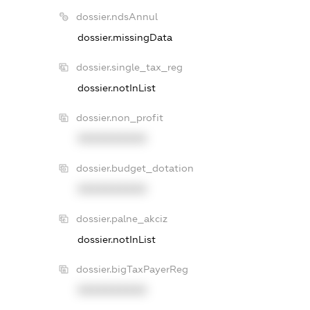
dossier.ndsAnnul
dossier.missingData
dossier.single_tax_reg
dossier.notInList
dossier.non_profit
XXXXXXXXXX
dossier.budget_dotation
XXXXXXXXXX
dossier.palne_akciz
dossier.notInList
dossier.bigTaxPayerReg
XXXXXXXXXX