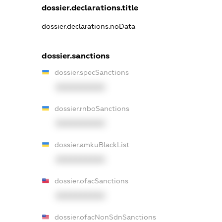
dossier.declarations.title
dossier.declarations.noData
dossier.sanctions
dossier.specSanctions
XXXXXXXXXX
dossier.rnboSanctions
XXXXXXXXXX
dossier.amkuBlackList
XXXXXXXXXX
dossier.ofacSanctions
XXXXXXXXXX
dossier.ofacNonSdnSanctions