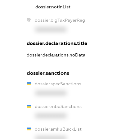
dossier.notInList
dossier.bigTaxPayerReg
XXXXXXXXXX
dossier.declarations.title
dossier.declarations.noData
dossier.sanctions
dossier.specSanctions
XXXXXXXXXX
dossier.rnboSanctions
XXXXXXXXXX
dossier.amkuBlackList
XXXXXXXXXX