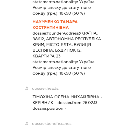
statements.nationality:
Україна
Розмір внеску до статутного
фонду (грн.):
187,50
(50 %)
НАУМЧЕНКО ТАМАРА
КОСТЯНТИНІВНА
dossier.founderAddress
УКРАЇНА,
98612, АВТОНОМНА РЕСПУБЛІКА
КРИМ, МІСТО ЯЛТА, ВУЛИЦЯ
ВЕСНЯНА, БУДИНОК 12,
КВАРТИРА 23
statements.nationality:
Україна
Розмір внеску до статутного
фонду (грн.):
187,50
(50 %)
dossier.heads:
ТІМОХІНА ОЛЕНА МИХАЙЛІВНА
-
КЕРІВНИК
- dossier.from 26.02.13
dossier.position -
dossier.beneficiaries: