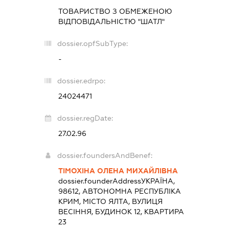
ТОВАРИСТВО З ОБМЕЖЕНОЮ
ВІДПОВІДАЛЬНІСТЮ "ШАТЛ"
dossier.opfSubType:
-
dossier.edrpo:
24024471
dossier.regDate:
27.02.96
dossier.foundersAndBenef:
ТІМОХІНА ОЛЕНА МИХАЙЛІВНА
dossier.founderAddress
УКРАЇНА,
98612, АВТОНОМНА РЕСПУБЛІКА
КРИМ, МІСТО ЯЛТА, ВУЛИЦЯ
ВЕСІННЯ, БУДИНОК 12, КВАРТИРА
23