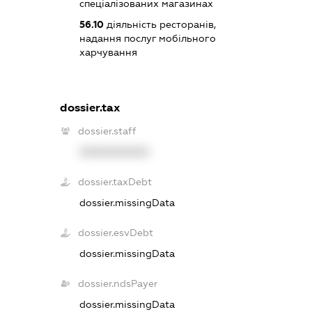
спеціалізованих магазинах
56.10
діяльність ресторанів,
надання послуг мобільного
харчування
dossier.tax
dossier.staff
XXXXXXXXXX
dossier.taxDebt
dossier.missingData
dossier.esvDebt
dossier.missingData
dossier.ndsPayer
dossier.missingData