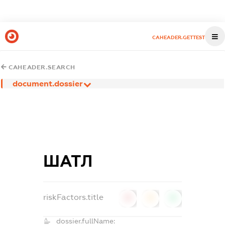
CAHEADER.GETTEST
CAHEADER.SEARCH
document.dossier
ШАТЛ
riskFactors.title
0
0
0
dossier.fullName: