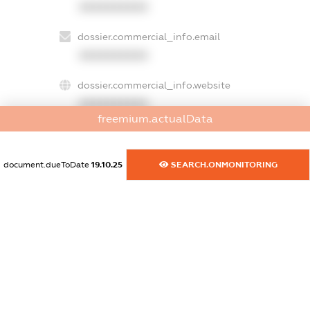
XXXXXXXXXX
dossier.commercial_info.email
XXXXXXXXXX
dossier.commercial_info.website
XXXXXXXXXX
freemium.actualData
dossier.commercial_info.activity
XXXXXXXXXX
document.dueToDate
19.10.25
SEARCH.ONMONITORING
freemium.exampleText_1
freemium.exampleText_2
freemium.anonymousPerSearch2
FREEMIUM.DETAILS
FREEMIUM.REGISTER