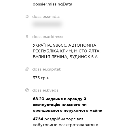
dossier.missingData
dossier.smida:
XXXXXXXXXX
dossier.address:
УКРАЇНА, 98600, АВТОНОМНА
РЕСПУБЛІКА КРИМ, МІСТО ЯЛТА,
ВУЛИЦЯ ЛЕНІНА, БУДИНОК 5 А
dossier.capital:
375 грн.
dossier.kveds:
68.20
надання в оренду й
експлуатацію власного чи
орендованого нерухомого майна
47.54
роздрібна торгівля
побутовими електротоварами в