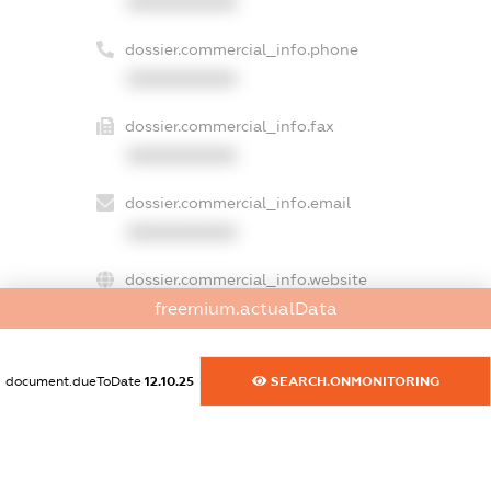
XXXXXXXXXX
dossier.commercial_info.phone
XXXXXXXXXX
dossier.commercial_info.fax
XXXXXXXXXX
dossier.commercial_info.email
XXXXXXXXXX
dossier.commercial_info.website
freemium.actualData
XXXXXXXXXX
dossier.commercial_info.activity
document.dueToDate
12.10.25
SEARCH.ONMONITORING
XXXXXXXXXX
freemium.exampleText_1