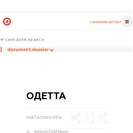
CAHEADER.GETTEST
CAHEADER.SEARCH
document.dossier
ОДЕТТА
riskFactors.title
0
0
0
dossier.fullName: