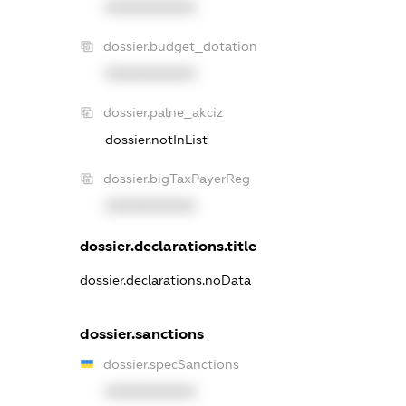
XXXXXXXXXX
dossier.budget_dotation
XXXXXXXXXX
dossier.palne_akciz
dossier.notInList
dossier.bigTaxPayerReg
XXXXXXXXXX
dossier.declarations.title
dossier.declarations.noData
dossier.sanctions
dossier.specSanctions
XXXXXXXXXX