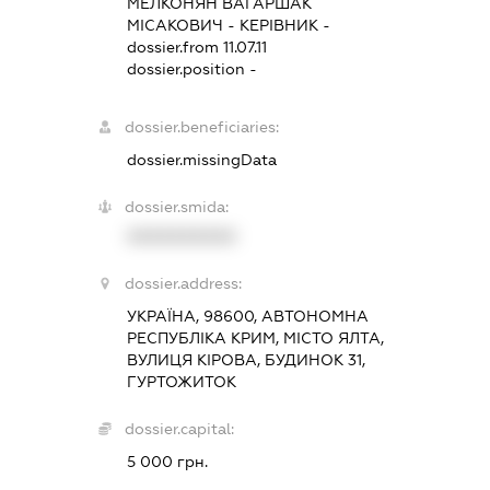
МЕЛКОНЯН ВАГАРШАК
МІСАКОВИЧ
-
КЕРІВНИК
-
dossier.from 11.07.11
dossier.position -
dossier.beneficiaries:
dossier.missingData
dossier.smida:
XXXXXXXXXX
dossier.address:
УКРАЇНА, 98600, АВТОНОМНА
РЕСПУБЛІКА КРИМ, МІСТО ЯЛТА,
ВУЛИЦЯ КІРОВА, БУДИНОК 31,
ГУРТОЖИТОК
dossier.capital:
5 000 грн.