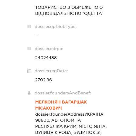
ТОВАРИСТВО З ОБМЕЖЕНОЮ
ВІДПОВІДАЛЬНІСТЮ "ОДЕТТА"
dossier.opfSubType:
-
dossier.edrpo:
24024488
dossier.regDate:
27.02.96
dossier.foundersAndBenef:
МЕЛКОНЯН ВАГАРШАК
МІСАКОВИЧ
dossier.founderAddress
УКРАЇНА,
98600, АВТОНОМНА
РЕСПУБЛІКА КРИМ, МІСТО ЯЛТА,
ВУЛИЦЯ КІРОВА, БУДИНОК 31,