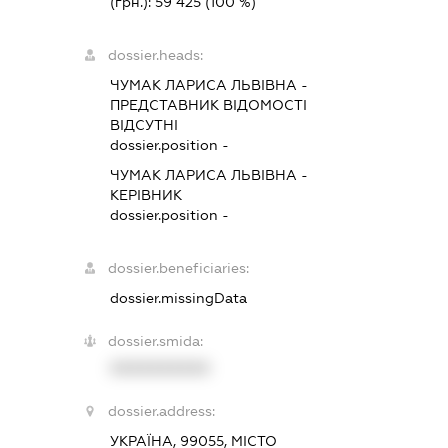
(грн.):
59 425
(100 %)
dossier.heads:
ЧУМАК ЛАРИСА ЛЬВІВНА
-
ПРЕДСТАВНИК
ВІДОМОСТІ
ВІДСУТНІ
dossier.position -
ЧУМАК ЛАРИСА ЛЬВІВНА
-
КЕРІВНИК
dossier.position -
dossier.beneficiaries:
dossier.missingData
dossier.smida:
XXXXXXXXXX
dossier.address:
УКРАЇНА, 99055, МІСТО