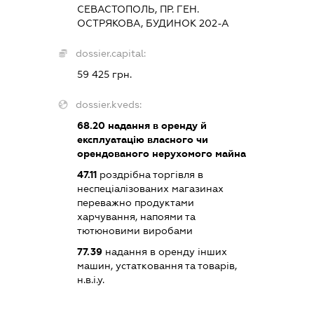
СЕВАСТОПОЛЬ, ПР. ГЕН.
ОСТРЯКОВА, БУДИНОК 202-А
dossier.capital:
59 425 грн.
dossier.kveds:
68.20
надання в оренду й
експлуатацію власного чи
орендованого нерухомого майна
47.11
роздрібна торгівля в
неспеціалізованих магазинах
переважно продуктами
харчування, напоями та
тютюновими виробами
77.39
надання в оренду інших
машин, устатковання та товарів,
н.в.і.у.