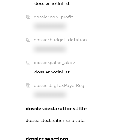
dossier.notInList
dossier.non_profit
XXXXXXXXXX
dossier.budget_dotation
XXXXXXXXXX
dossier.palne_akciz
dossier.notInList
dossier.bigTaxPayerReg
XXXXXXXXXX
dossier.declarations.title
dossier.declarations.noData
dossier.sanctions