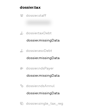
dossier.tax
dossier.staff
XXXXXXXXXX
dossier.taxDebt
dossier.missingData
dossier.esvDebt
dossier.missingData
dossier.ndsPayer
dossier.missingData
dossier.ndsAnnul
dossier.missingData
dossier.single_tax_reg