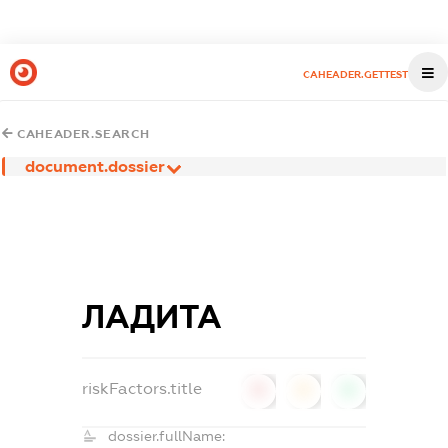
CAHEADER.GETTEST
CAHEADER.SEARCH
document.dossier
ЛАДИТА
riskFactors.title
0
0
0
dossier.fullName: