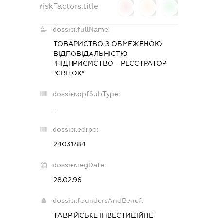
riskFactors.title
0
0
0
dossier.fullName:
ТОВАРИСТВО З ОБМЕЖЕНОЮ
ВІДПОВІДАЛЬНІСТЮ
"ПІДПРИЄМСТВО - РЕЄСТРАТОР
"СВІТОК"
dossier.opfSubType:
-
dossier.edrpo:
24031784
dossier.regDate:
28.02.96
dossier.foundersAndBenef:
ТАВРІЙСЬКЕ ІНВЕСТИЦІЙНЕ