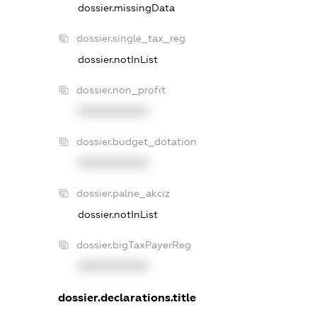
dossier.missingData
dossier.single_tax_reg
dossier.notInList
dossier.non_profit
XXXXXXXXXX
dossier.budget_dotation
XXXXXXXXXX
dossier.palne_akciz
dossier.notInList
dossier.bigTaxPayerReg
XXXXXXXXXX
dossier.declarations.title