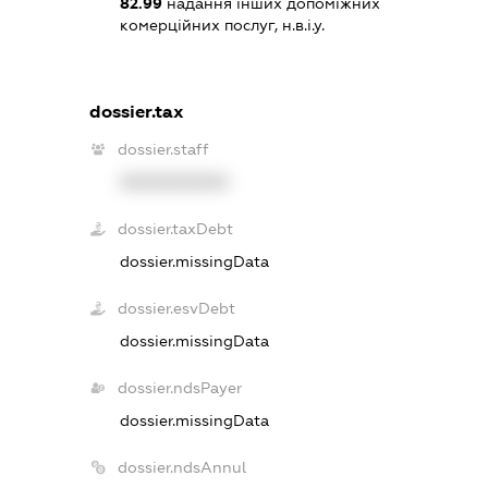
82.99
надання інших допоміжних
комерційних послуг, н.в.і.у.
dossier.tax
dossier.staff
XXXXXXXXXX
dossier.taxDebt
dossier.missingData
dossier.esvDebt
dossier.missingData
dossier.ndsPayer
dossier.missingData
dossier.ndsAnnul