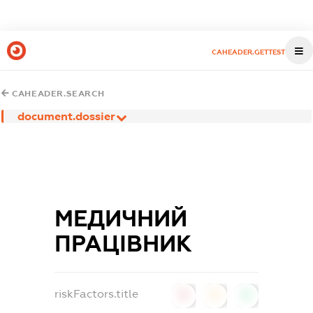
CAHEADER.GETTEST
CAHEADER.SEARCH
document.dossier
МЕДИЧНИЙ
ПРАЦІВНИК
riskFactors.title
0
0
0