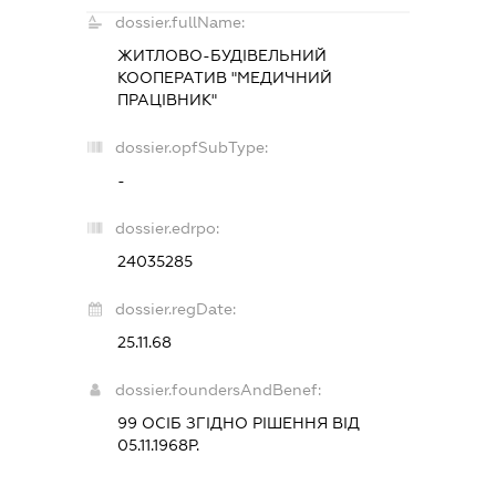
dossier.fullName:
ЖИТЛОВО-БУДІВЕЛЬНИЙ
КООПЕРАТИВ "МЕДИЧНИЙ
ПРАЦІВНИК"
dossier.opfSubType:
-
dossier.edrpo:
24035285
dossier.regDate:
25.11.68
dossier.foundersAndBenef:
99 ОСІБ ЗГІДНО РІШЕННЯ ВІД
05.11.1968Р.