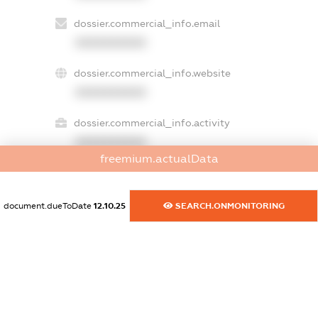
dossier.commercial_info.email
XXXXXXXXXX
dossier.commercial_info.website
XXXXXXXXXX
dossier.commercial_info.activity
XXXXXXXXXX
freemium.actualData
freemium.exampleText_1
document.dueToDate
12.10.25
SEARCH.ONMONITORING
freemium.exampleText_2
freemium.anonymousPerSearch2
FREEMIUM.DETAILS
FREEMIUM.REGISTER