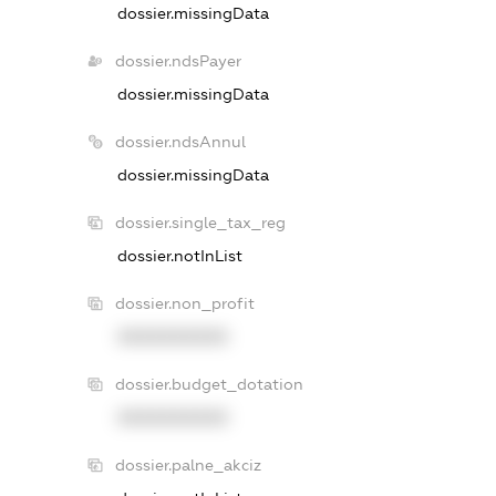
dossier.missingData
dossier.ndsPayer
dossier.missingData
dossier.ndsAnnul
dossier.missingData
dossier.single_tax_reg
dossier.notInList
dossier.non_profit
XXXXXXXXXX
dossier.budget_dotation
XXXXXXXXXX
dossier.palne_akciz