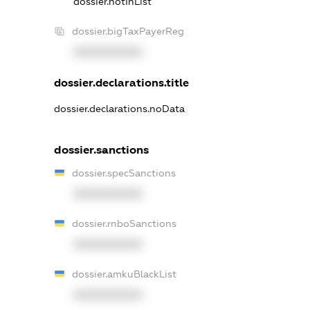
dossier.notInList
dossier.bigTaxPayerReg
XXXXXXXXXX
dossier.declarations.title
dossier.declarations.noData
dossier.sanctions
dossier.specSanctions
XXXXXXXXXX
dossier.rnboSanctions
XXXXXXXXXX
dossier.amkuBlackList
XXXXXXXXXX