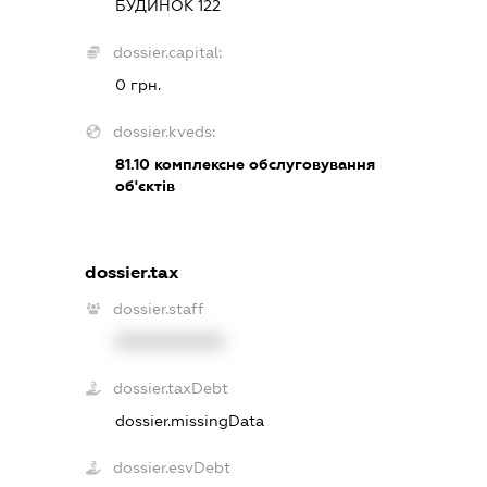
БУДИНОК 122
dossier.capital:
0 грн.
dossier.kveds:
81.10
комплексне обслуговування
об'єктів
dossier.tax
dossier.staff
XXXXXXXXXX
dossier.taxDebt
dossier.missingData
dossier.esvDebt