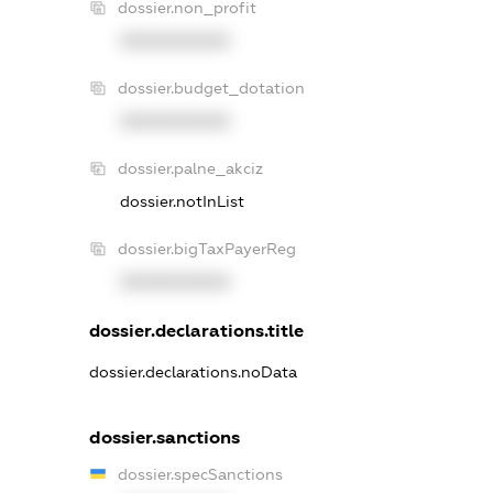
dossier.non_profit
XXXXXXXXXX
dossier.budget_dotation
XXXXXXXXXX
dossier.palne_akciz
dossier.notInList
dossier.bigTaxPayerReg
XXXXXXXXXX
dossier.declarations.title
dossier.declarations.noData
dossier.sanctions
dossier.specSanctions