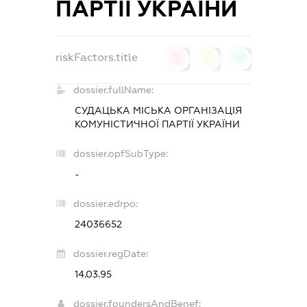
ПАРТІЇ УКРАЇНИ
riskFactors.title
0
0
0
dossier.fullName:
СУДАЦЬКА МІСЬКА ОРГАНІЗАЦІЯ
КОМУНІСТИЧНОЇ ПАРТІЇ УКРАЇНИ
dossier.opfSubType:
-
dossier.edrpo:
24036652
dossier.regDate:
14.03.95
dossier.foundersAndBenef: