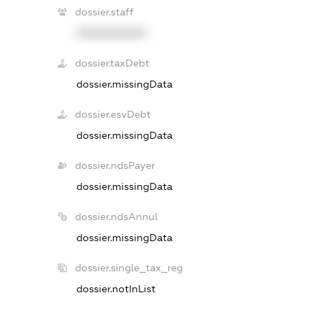
dossier.staff
XXXXXXXXXX
dossier.taxDebt
dossier.missingData
dossier.esvDebt
dossier.missingData
dossier.ndsPayer
dossier.missingData
dossier.ndsAnnul
dossier.missingData
dossier.single_tax_reg
dossier.notInList