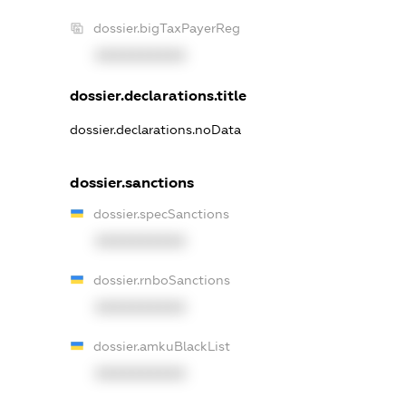
dossier.bigTaxPayerReg
XXXXXXXXXX
dossier.declarations.title
dossier.declarations.noData
dossier.sanctions
dossier.specSanctions
XXXXXXXXXX
dossier.rnboSanctions
XXXXXXXXXX
dossier.amkuBlackList
XXXXXXXXXX