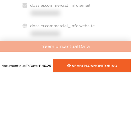
dossier.commercial_info.email
XXXXXXXXXX
dossier.commercial_info.website
XXXXXXXXXX
freemium.actualData
dossier.commercial_info.activity
XXXXXXXXXX
document.dueToDate
11.10.25
SEARCH.ONMONITORING
freemium.exampleText_1
freemium.exampleText_2
freemium.anonymousPerSearch2
FREEMIUM.DETAILS
FREEMIUM.REGISTER