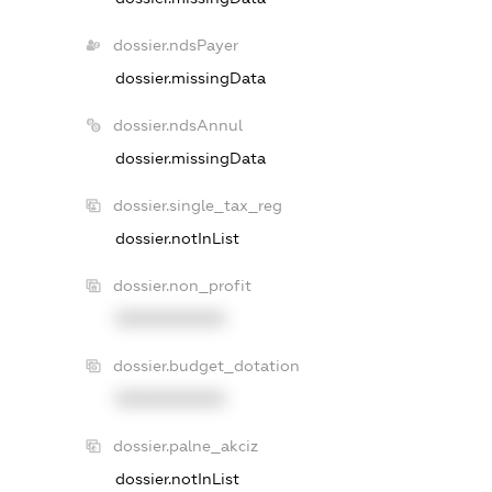
dossier.ndsPayer
dossier.missingData
dossier.ndsAnnul
dossier.missingData
dossier.single_tax_reg
dossier.notInList
dossier.non_profit
XXXXXXXXXX
dossier.budget_dotation
XXXXXXXXXX
dossier.palne_akciz
dossier.notInList