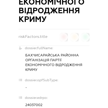
ЕКОНОМІЧНОГО
ВІДРОДЖЕННЯ
КРИМУ
riskFactors.title
0
0
0
dossier.fullName:
БАХЧИСАРАЙСЬКА РАЙОННА
ОРГАНІЗАЦІЯ ПАРТІЇ
ЕКОНОМІЧНОГО ВІДРОДЖЕННЯ
КРИМУ
dossier.opfSubType:
-
dossier.edrpo:
24037002