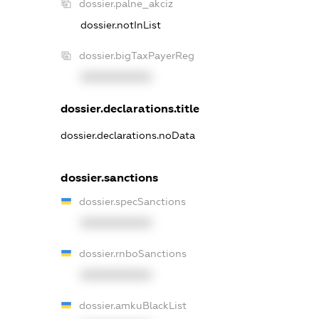
dossier.palne_akciz
dossier.notInList
dossier.bigTaxPayerReg
XXXXXXXXXX
dossier.declarations.title
dossier.declarations.noData
dossier.sanctions
dossier.specSanctions
XXXXXXXXXX
dossier.rnboSanctions
XXXXXXXXXX
dossier.amkuBlackList