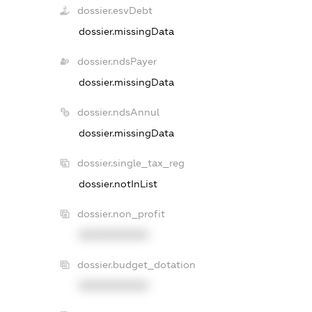
dossier.esvDebt
dossier.missingData
dossier.ndsPayer
dossier.missingData
dossier.ndsAnnul
dossier.missingData
dossier.single_tax_reg
dossier.notInList
dossier.non_profit
XXXXXXXXXX
dossier.budget_dotation
XXXXXXXXXX