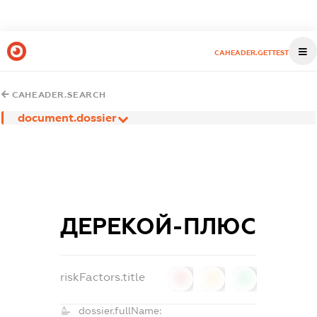
CAHEADER.GETTEST
CAHEADER.SEARCH
document.dossier
ДЕРЕКОЙ-ПЛЮС
riskFactors.title
0
0
0
dossier.fullName: