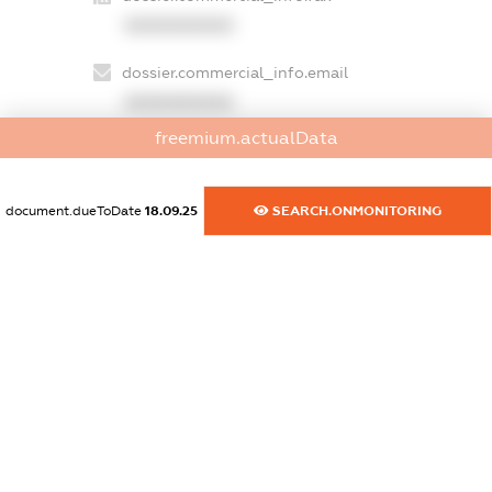
XXXXXXXXXX
dossier.commercial_info.email
XXXXXXXXXX
freemium.actualData
dossier.commercial_info.website
XXXXXXXXXX
document.dueToDate
18.09.25
SEARCH.ONMONITORING
dossier.commercial_info.activity
XXXXXXXXXX
freemium.exampleText_1
freemium.exampleText_2
freemium.anonymousPerSearch2
FREEMIUM.DETAILS
FREEMIUM.REGISTER