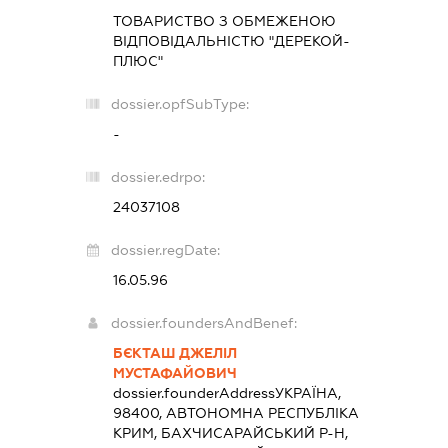
ТОВАРИСТВО З ОБМЕЖЕНОЮ
ВІДПОВІДАЛЬНІСТЮ "ДЕРЕКОЙ-
ПЛЮС"
dossier.opfSubType:
-
dossier.edrpo:
24037108
dossier.regDate:
16.05.96
dossier.foundersAndBenef:
БЄКТАШ ДЖЕЛІЛ
МУСТАФАЙОВИЧ
dossier.founderAddress
УКРАЇНА,
98400, АВТОНОМНА РЕСПУБЛІКА
КРИМ, БАХЧИСАРАЙСЬКИЙ Р-Н,