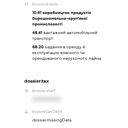
dossier.kveds:
10.61
виробництво продуктів
борошномельно-круп'яної
промисловості
49.41
вантажний автомобільний
транспорт
68.20
надання в оренду й
експлуатацію власного чи
орендованого нерухомого майна
dossier.tax
dossier.staff
XXXXXXXXXX
dossier.taxDebt
dossier.missingData