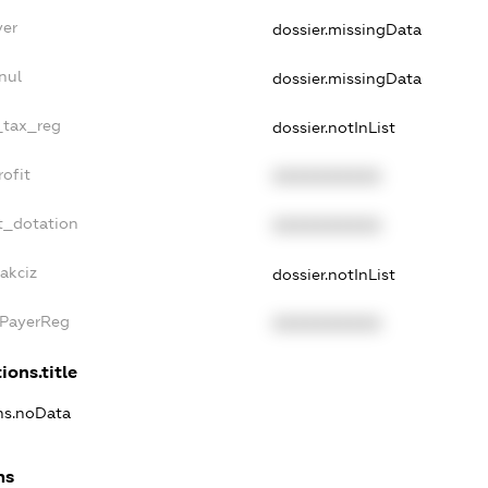
yer
dossier.missingData
nul
dossier.missingData
e_tax_reg
dossier.notInList
rofit
XXXXXXXXXX
t_dotation
XXXXXXXXXX
akciz
dossier.notInList
xPayerReg
XXXXXXXXXX
ions.title
ons.noData
ns