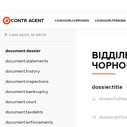
CONTR AGENT
CAHEADER.COMPANIES
CAHEADER.PERSONS
CAHEADER.SEARCH
document.dossier
ВІДДІ
document.statements
ЧОРНО
document.history
document.inspections
dossier.title
document.bankruptcy
dossier.fullNa
document.court
document.taxdebts
dossier.opfSu
document.enforcements