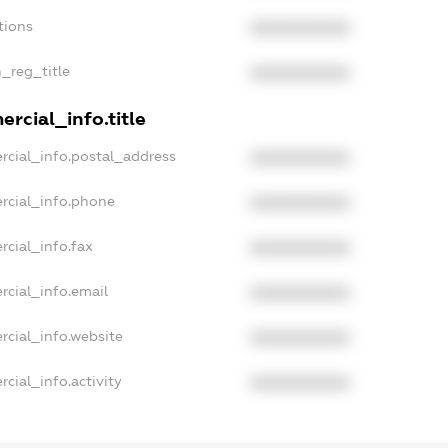
tions
XXXXXXXXXX
n_reg_title
XXXXXXXXXX
rcial_info.title
rcial_info.postal_address
XXXXXXXXXX
rcial_info.phone
XXXXXXXXXX
rcial_info.fax
XXXXXXXXXX
rcial_info.email
XXXXXXXXXX
rcial_info.website
XXXXXXXXXX
cial_info.activity
XXXXXXXXXX