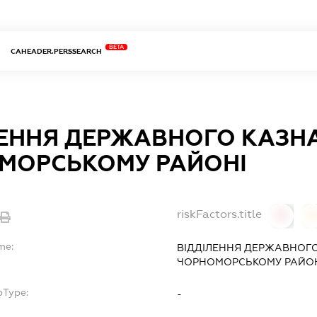
BETA
CAHEADER.PERSSEARCH
ЛЕННЯ ДЕРЖАВНОГО КАЗН
МОРСЬКОМУ РАЙОНІ
riskFactors.title
0
0
me:
ВІДДІЛЕННЯ ДЕРЖАВНОГ
ЧОРНОМОРСЬКОМУ РАЙО
bType:
-