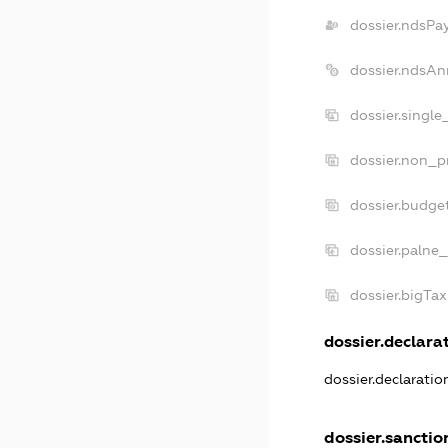
dossier.ndsPa
dossier.ndsAn
dossier.singl
dossier.non_p
dossier.budge
dossier.palne_
dossier.bigTa
dossier.declarat
dossier.declarati
dossier.sanctio