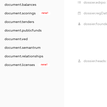
dossier.edrpo:
document.balances
document.scorings
new!
dossier.regDat
document.tenders
dossier.found
document.publicfunds
document.ved
document.semantrum
document.relationships
dossier.heads:
document.licenses
new!