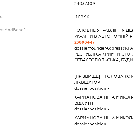
24037309
e:
11.02.96
ersAndBenef:
ГОЛОВНЕ УПРАВЛІННЯ Д
УКРАЇНИ В АВТОНОМНІЙ Р
23896447
dossier.founderAddress
УКРА
РЕСПУБЛІКА КРИМ, МІСТО 
СЕВАСТОПОЛЬСЬКА, БУДИ
[ПРІЗВИЩЕ]
-
ГОЛОВА КОМ
ЛІКВІДАТОР
dossier.position -
КАРМАНОВА НІНА МИКОЛ
ВІДСУТНІ
dossier.position -
КАРМАНОВА НІНА МИКОЛ
dossier.position -