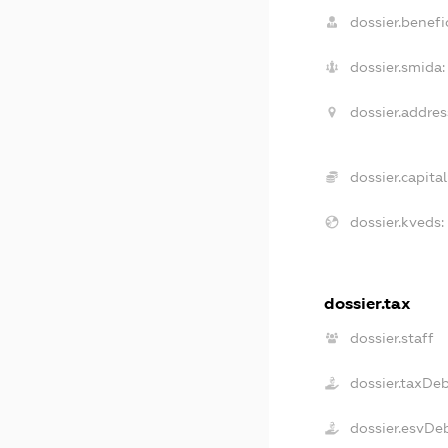
dossier.benefic
dossier.smida:
dossier.addres
dossier.capital
dossier.kveds:
dossier.tax
dossier.staff
dossier.taxDe
dossier.esvDe