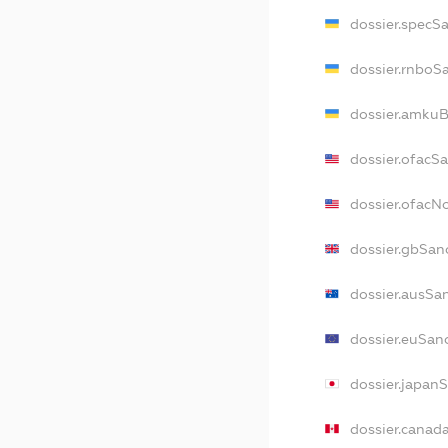
dossier.specS
dossier.rnboS
dossier.amkuB
dossier.ofacS
dossier.ofac
dossier.gbSan
dossier.ausSa
dossier.euSan
dossier.japan
dossier.canad