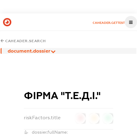
CAHEADER.GETTEST
CAHEADER.SEARCH
document.dossier
ФІРМА "Т.Е.Д.І."
riskFactors.title
0
0
0
dossier.fullName: