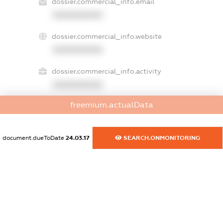
dossier.commercial_info.email
XXXXXXXXXX
dossier.commercial_info.website
XXXXXXXXXX
dossier.commercial_info.activity
XXXXXXXXXX
freemium.actualData
freemium.exampleText_1
freemium.exampleText_2
document.dueToDate
24.03.17
SEARCH.ONMONITORING
freemium.anonymousPerSearch2
FREEMIUM.DETAILS
FREEMIUM.REGISTER