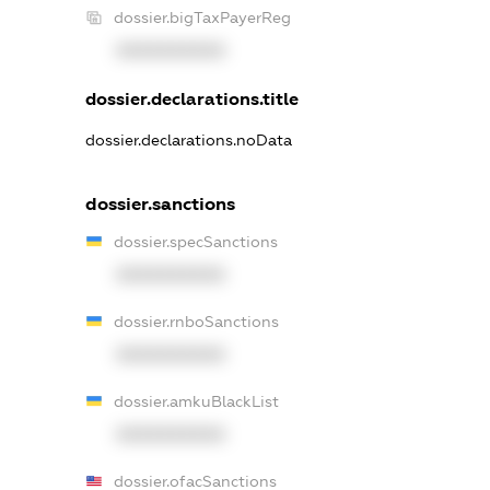
dossier.bigTaxPayerReg
XXXXXXXXXX
dossier.declarations.title
dossier.declarations.noData
dossier.sanctions
dossier.specSanctions
XXXXXXXXXX
dossier.rnboSanctions
XXXXXXXXXX
dossier.amkuBlackList
XXXXXXXXXX
dossier.ofacSanctions