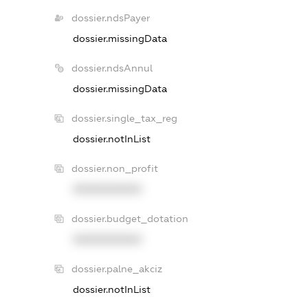
dossier.ndsPayer
dossier.missingData
dossier.ndsAnnul
dossier.missingData
dossier.single_tax_reg
dossier.notInList
dossier.non_profit
XXXXXXXXXX
dossier.budget_dotation
XXXXXXXXXX
dossier.palne_akciz
dossier.notInList