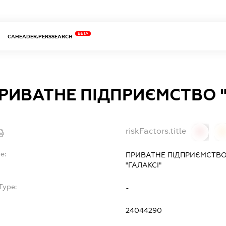
BETA
CAHEADER.PERSSEARCH
РИВАТНЕ ПІДПРИЄМСТВО "
riskFactors.title
0
0
e:
ПРИВАТНЕ ПІДПРИЄМСТВО
"ГАЛАКСІ"
Type:
-
24044290