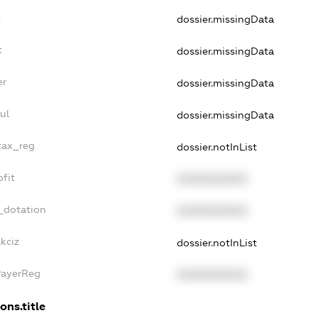
t
dossier.missingData
t
dossier.missingData
er
dossier.missingData
ul
dossier.missingData
_tax_reg
dossier.notInList
ofit
XXXXXXXXXX
_dotation
XXXXXXXXXX
kciz
dossier.notInList
PayerReg
XXXXXXXXXX
ons.title