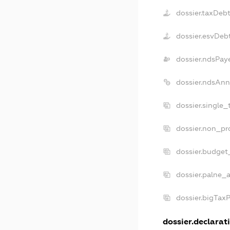
dossier.taxDeb
dossier.esvDeb
dossier.ndsPay
dossier.ndsAnn
dossier.single
dossier.non_pr
dossier.budget
dossier.palne_a
dossier.bigTax
dossier.declarati