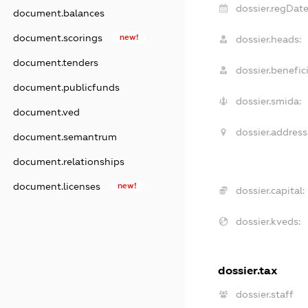
dossier.regDate
document.balances
document.scorings
new!
dossier.heads:
document.tenders
dossier.benefici
document.publicfunds
dossier.smida:
document.ved
dossier.address
document.semantrum
document.relationships
document.licenses
new!
dossier.capital:
dossier.kveds:
dossier.tax
dossier.staff