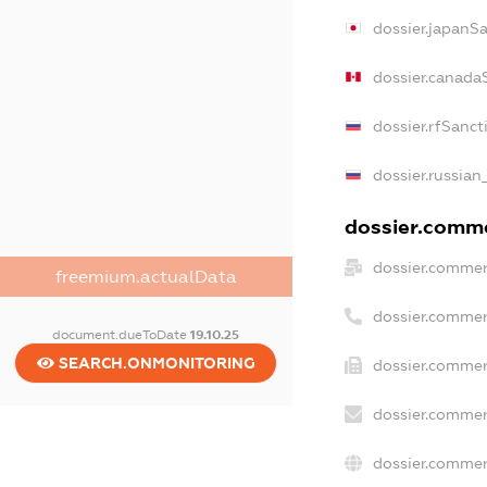
dossier.japanS
dossier.canada
dossier.rfSanct
dossier.russian
dossier.commer
dossier.commer
freemium.actualData
dossier.commer
document.dueToDate
19.10.25
SEARCH.ONMONITORING
dossier.commer
dossier.commer
dossier.commer