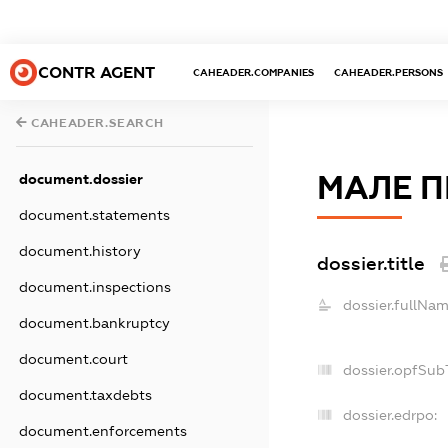
CONTR AGENT
CAHEADER.COMPANIES
CAHEADER.PERSONS
CAHEADER.SEARCH
МАЛЕ П
document.dossier
document.statements
document.history
dossier.title
document.inspections
dossier.fullNam
document.bankruptcy
document.court
dossier.opfSub
document.taxdebts
dossier.edrpo:
document.enforcements