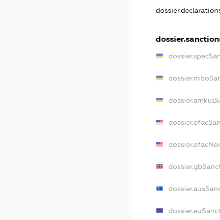
dossier.declaratio
dossier.sanction
dossier.specSa
dossier.rnboSa
dossier.amkuBl
dossier.ofacSa
dossier.ofacN
dossier.gbSanc
dossier.ausSan
dossier.euSanc