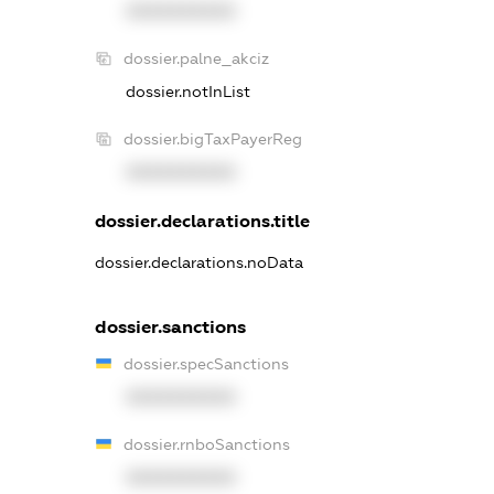
XXXXXXXXXX
dossier.palne_akciz
dossier.notInList
dossier.bigTaxPayerReg
XXXXXXXXXX
dossier.declarations.title
dossier.declarations.noData
dossier.sanctions
dossier.specSanctions
XXXXXXXXXX
dossier.rnboSanctions
XXXXXXXXXX