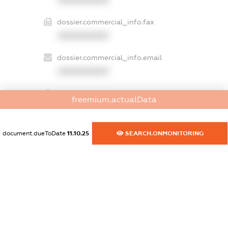
XXXXXXXXXX
dossier.commercial_info.fax
XXXXXXXXXX
dossier.commercial_info.email
XXXXXXXXXX
dossier.commercial_info.website
freemium.actualData
XXXXXXXXXX
dossier.commercial_info.activity
document.dueToDate
11.10.25
SEARCH.ONMONITORING
XXXXXXXXXX
freemium.exampleText_1
freemium.exampleText_2
freemium.anonymousPerSearch2
FREEMIUM.DETAILS