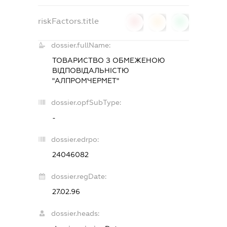
riskFactors.title
0
0
0
dossier.fullName:
ТОВАРИСТВО З ОБМЕЖЕНОЮ
ВІДПОВІДАЛЬНІСТЮ
"АЛПРОМЧЕРМЕТ"
dossier.opfSubType:
-
dossier.edrpo:
24046082
dossier.regDate:
27.02.96
dossier.heads: