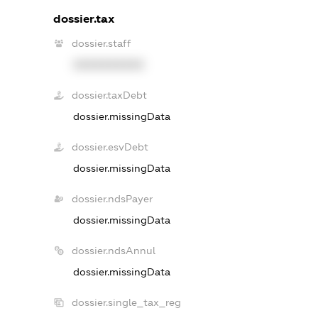
dossier.tax
dossier.staff
XXXXXXXXXX
dossier.taxDebt
dossier.missingData
dossier.esvDebt
dossier.missingData
dossier.ndsPayer
dossier.missingData
dossier.ndsAnnul
dossier.missingData
dossier.single_tax_reg