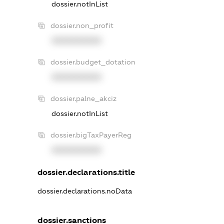
dossier.notInList
dossier.non_profit
XXXXXXXXXX
dossier.budget_dotation
XXXXXXXXXX
dossier.palne_akciz
dossier.notInList
dossier.bigTaxPayerReg
XXXXXXXXXX
dossier.declarations.title
dossier.declarations.noData
dossier.sanctions