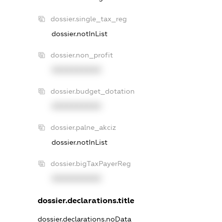
dossier.single_tax_reg
dossier.notInList
dossier.non_profit
XXXXXXXXXX
dossier.budget_dotation
XXXXXXXXXX
dossier.palne_akciz
dossier.notInList
dossier.bigTaxPayerReg
XXXXXXXXXX
dossier.declarations.title
dossier.declarations.noData