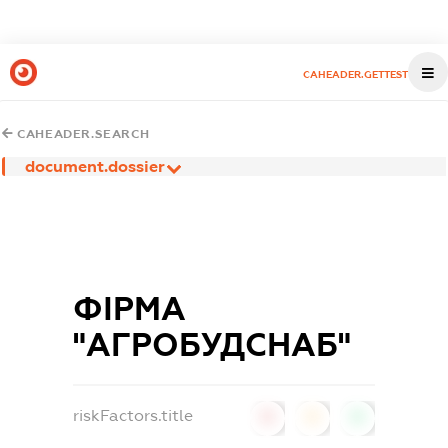
CAHEADER.GETTEST
CAHEADER.SEARCH
document.dossier
ФІРМА
"АГРОБУДСНАБ"
riskFactors.title
0
0
0