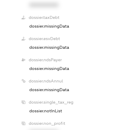
XXXXXXXXXX
dossier.taxDebt
dossier.missingData
dossier.esvDebt
dossier.missingData
dossier.ndsPayer
dossier.missingData
dossier.ndsAnnul
dossier.missingData
dossier.single_tax_reg
dossier.notInList
dossier.non_profit