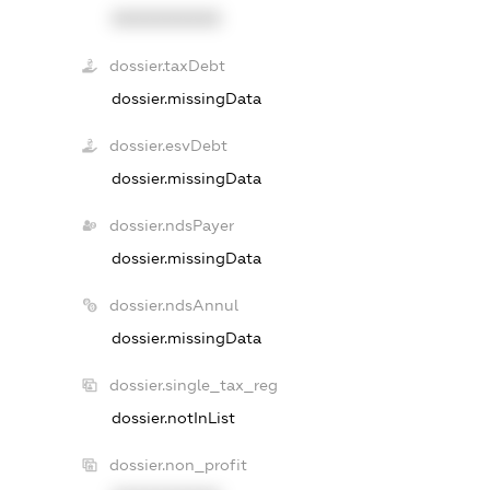
XXXXXXXXXX
dossier.taxDebt
dossier.missingData
dossier.esvDebt
dossier.missingData
dossier.ndsPayer
dossier.missingData
dossier.ndsAnnul
dossier.missingData
dossier.single_tax_reg
dossier.notInList
dossier.non_profit