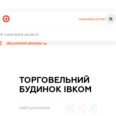
CAHEADER.GETTEST
CAHEADER.SEARCH
document.dossier
ТОРГОВЕЛЬНИЙ
БУДИНОК ІВКОМ
riskFactors.title
0
0
0