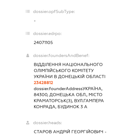
dossier.opfSubType:
-
dossier.edrpo:
24071105
dossier.foundersAndBenef:
ВІДДІЛЕННЯ НАЦІОНАЛЬНОГО
ОЛІМПІЙСЬКОГО КОМІТЕТУ
УКРАЇНИ В ДОНЕЦЬКІЙ ОБЛАСТІ
23428812
dossier.founderAddress
УКРАЇНА,
84300, ДОНЕЦЬКА ОБЛ., МІСТО
КРАМАТОРСЬК(З), ВУЛ.ГАМПЕРА
КОНРАДА, БУДИНОК 3 А
dossier.heads:
СТАРОВ АНДРІЙ ГЕОРГІЙОВИЧ
-