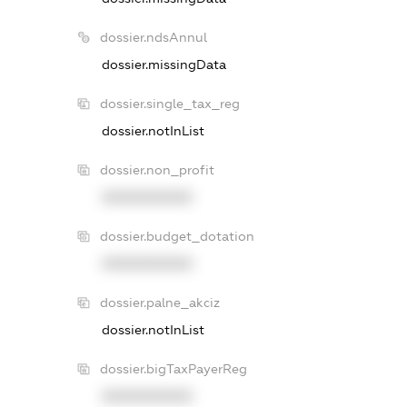
dossier.ndsAnnul
dossier.missingData
dossier.single_tax_reg
dossier.notInList
dossier.non_profit
XXXXXXXXXX
dossier.budget_dotation
XXXXXXXXXX
dossier.palne_akciz
dossier.notInList
dossier.bigTaxPayerReg
XXXXXXXXXX