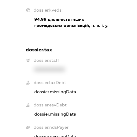
dossier.kveds:
94.99
діяльність інших
громадських організацій, н. в. і. у.
dossier.tax
dossier.staff
XXXXXXXXXX
dossier.taxDebt
dossier.missingData
dossier.esvDebt
dossier.missingData
dossier.ndsPayer
dossier.missingData