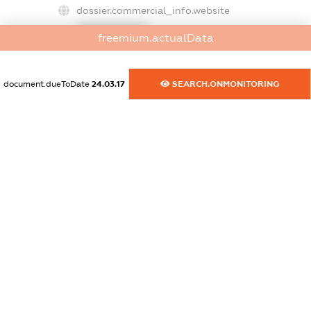
dossier.commercial_info.website
XXXXXXXXXX
freemium.actualData
dossier.commercial_info.activity
XXXXXXXXXX
document.dueToDate
24.03.17
SEARCH.ONMONITORING
freemium.exampleText_1
freemium.exampleText_2
freemium.anonymousPerSearch2
FREEMIUM.DETAILS
FREEMIUM.REGISTER