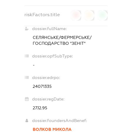
riskFactors.title
0
0
0
dossier.fullName:
СЕЛЯНСЬКЕ/ФЕРМЕРСЬКЕ/
ГОСПОДАРСТВО "ЗЕНІТ"
dossier.opfSubType:
-
dossier.edrpo:
24071335
dossier.regDate:
27.12.95
dossier.foundersAndBenef:
ВОЛКОВ МИКОЛА