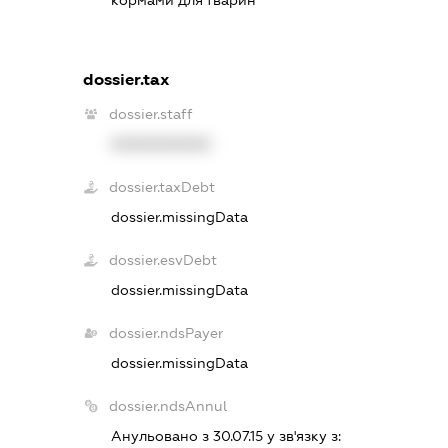
кормами для тварин
dossier.tax
dossier.staff
XXXXXXXXXX
dossier.taxDebt
dossier.missingData
dossier.esvDebt
dossier.missingData
dossier.ndsPayer
dossier.missingData
dossier.ndsAnnul
Анульовано з 30.07.15 у зв'язку з: