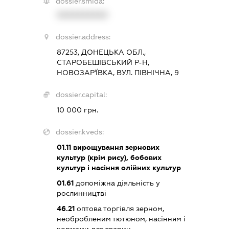
dossier.smida:
XXXXXXXXXX
dossier.address:
87253, ДОНЕЦЬКА ОБЛ.,
СТАРОБЕШІВСЬКИЙ Р-Н,
НОВОЗАР'ЇВКА, ВУЛ. ПІВНІЧНА, 9
dossier.capital:
10 000 грн.
dossier.kveds:
01.11
вирощування зернових
культур (крім рису), бобових
культур і насіння олійних культур
01.61
допоміжна діяльність у
рослинництві
46.21
оптова торгівля зерном,
необробленим тютюном, насінням і