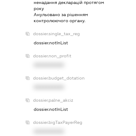
ненадання декларацiй протягом
року
Анульовано за рiшенням
контролюючого органу.
dossier.single_tax_reg
dossier.notInList
dossier.non_profit
XXXXXXXXXX
dossier.budget_dotation
XXXXXXXXXX
dossier.palne_akciz
dossier.notInList
dossier.bigTaxPayerReg
XXXXXXXXXX