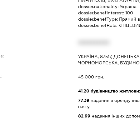
МАРІУПОЛЬ, ВУЛ.ГАГАРІНА
dossier.nationality:
Україна
dossier.benefInterest:
100
dossier.benefType:
Прямий в
dossier.benefRole:
КІНЦЕВИ
XXXXXXXXXX
s:
УКРАЇНА, 87517, ДОНЕЦЬК
ЧОРНОМОРСЬКА, БУДИНОК
:
45 000 грн.
41.20
будівництво житлових
77.39
надання в оренду інши
н.в.і.у.
82.99
надання інших допоміж