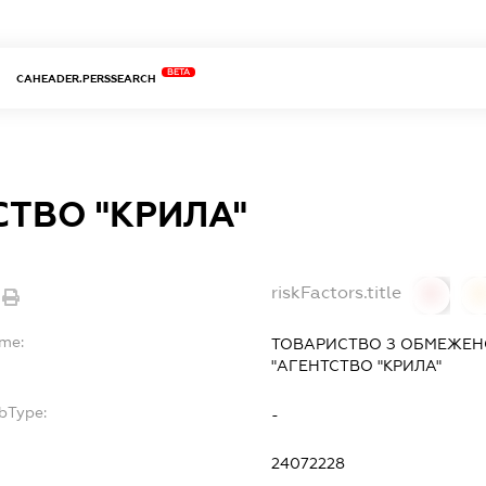
BETA
CAHEADER.PERSSEARCH
СТВО "КРИЛА"
riskFactors.title
0
ame:
ТОВАРИСТВО З ОБМЕЖЕН
"АГЕНТСТВО "КРИЛА"
bType:
-
24072228