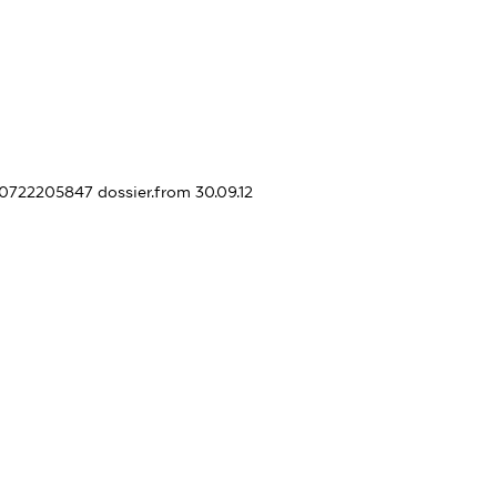
240722205847
dossier.from 30.09.12