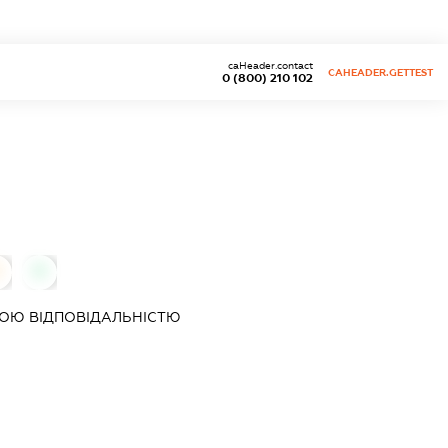
caHeader.contact
CAHEADER.GETTEST
0 (800) 210 102
0
0
ОЮ ВІДПОВІДАЛЬНІСТЮ