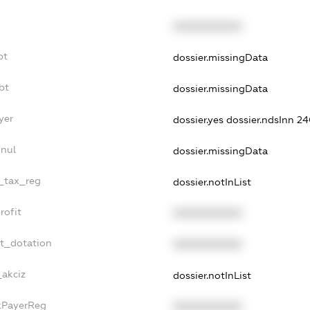
XXXXXXXXXX
bt
dossier.missingData
bt
dossier.missingData
yer
dossier.yes
dossier.ndsInn 
nnul
dossier.missingData
e_tax_reg
dossier.notInList
rofit
XXXXXXXXXX
et_dotation
XXXXXXXXXX
_akciz
dossier.notInList
axPayerReg
XXXXXXXXXX