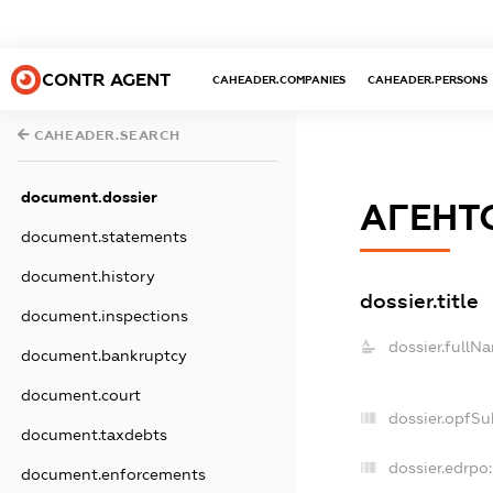
CONTR AGENT
CAHEADER.COMPANIES
CAHEADER.PERSONS
CAHEADER.SEARCH
document.dossier
АГЕНТ
document.statements
document.history
dossier.title
document.inspections
dossier.fullN
document.bankruptcy
document.court
dossier.opfSu
document.taxdebts
dossier.edrpo:
document.enforcements