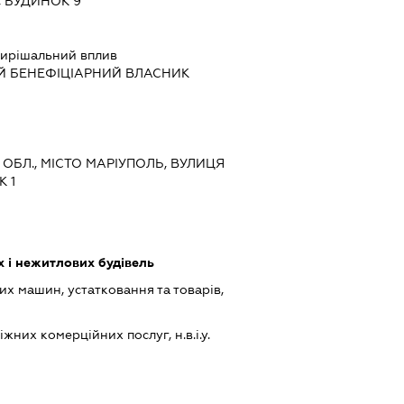
, БУДИНОК 9
ирішальний вплив
Й БЕНЕФІЦІАРНИЙ ВЛАСНИК
А ОБЛ., МІСТО МАРІУПОЛЬ, ВУЛИЦЯ
 1
 і нежитлових будівель
х машин, устатковання та товарів,
них комерційних послуг, н.в.і.у.