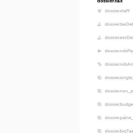
dossier.tax
dossier.staff
dossier.taxDe
dossier.esvDe
dossier.ndsPa
dossier.ndsA
dossier.singl
dossier.non_p
dossier.budg
dossier.palne
dossier.bigT