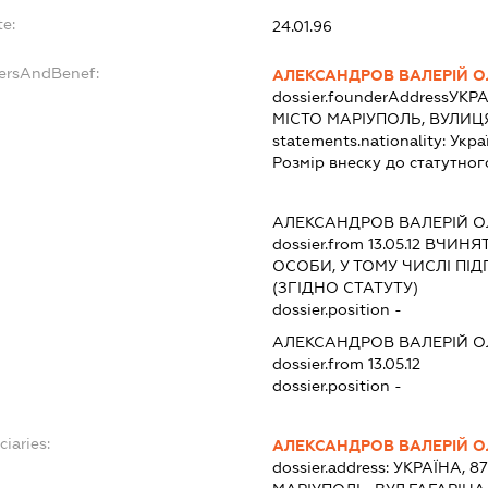
te:
24.01.96
dersAndBenef:
АЛЕКСАНДРОВ ВАЛЕРІЙ О
dossier.founderAddress
УКРА
МІСТО МАРІУПОЛЬ, ВУЛИЦЯ
statements.nationality:
Укра
Розмір внеску до статутног
АЛЕКСАНДРОВ ВАЛЕРІЙ О
dossier.from 13.05.12
ВЧИНЯТИ
ОСОБИ, У ТОМУ ЧИСЛІ П
(ЗГІДНО СТАТУТУ)
dossier.position -
АЛЕКСАНДРОВ ВАЛЕРІЙ О
dossier.from 13.05.12
dossier.position -
ciaries:
АЛЕКСАНДРОВ ВАЛЕРІЙ О
dossier.address:
УКРАЇНА, 8