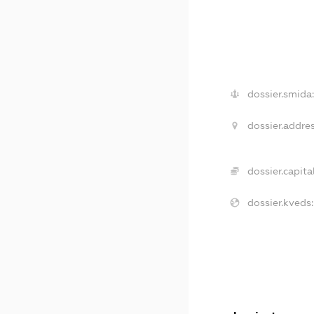
dossier.smida:
dossier.addres
dossier.capital
dossier.kveds: