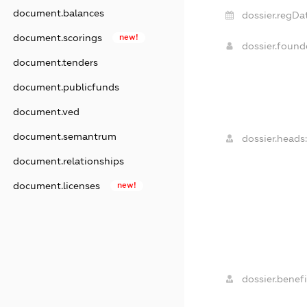
document.balances
dossier.regDa
document.scorings
new!
dossier.foun
document.tenders
document.publicfunds
document.ved
document.semantrum
dossier.heads:
document.relationships
document.licenses
new!
dossier.benefi