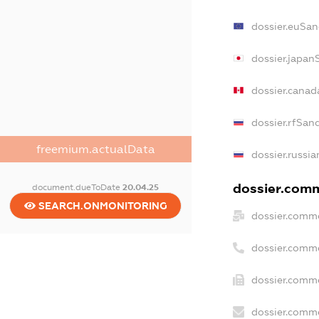
dossier.euSan
dossier.japan
dossier.canad
dossier.rfSan
freemium.actualData
dossier.russia
dossier.comme
document.dueToDate
20.04.25
SEARCH.ONMONITORING
dossier.comme
dossier.comm
dossier.comme
dossier.comme