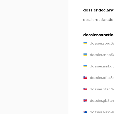
dossier.declarat
dossier.declarati
dossier.sanctio
dossier.specS
dossier.rnboS
dossier.amkuB
dossier.ofacS
dossier.ofac
dossier.gbSan
dossier.ausSa