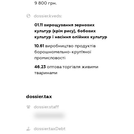
9 800 грн.
dossier.kveds:
01.11
вирощування зернових
культур (крім рису), бобових
культур і насіння олійних культур
10.61
виробництво продуктів
борошномельно-круп'яної
промисловості
46.23
оптова торгівля живими
тваринами
dossier.tax
dossier.staff
XXXXXXXXXX
dossier.taxDebt