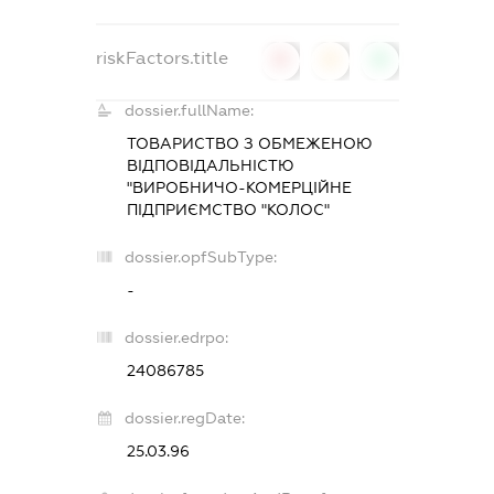
riskFactors.title
0
0
0
dossier.fullName:
ТОВАРИСТВО З ОБМЕЖЕНОЮ
ВІДПОВІДАЛЬНІСТЮ
"ВИРОБНИЧО-КОМЕРЦІЙНЕ
ПІДПРИЄМСТВО "КОЛОС"
dossier.opfSubType:
-
dossier.edrpo:
24086785
dossier.regDate:
25.03.96