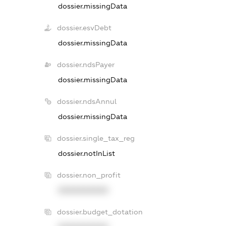
dossier.missingData
dossier.esvDebt
dossier.missingData
dossier.ndsPayer
dossier.missingData
dossier.ndsAnnul
dossier.missingData
dossier.single_tax_reg
dossier.notInList
dossier.non_profit
XXXXXXXXXX
dossier.budget_dotation