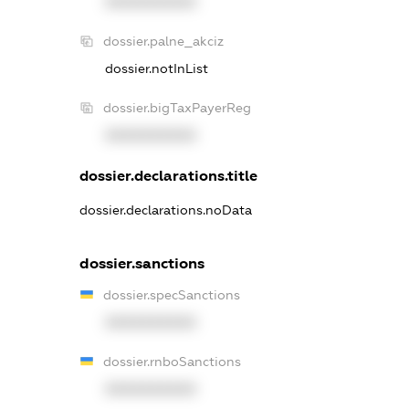
XXXXXXXXXX
dossier.palne_akciz
dossier.notInList
dossier.bigTaxPayerReg
XXXXXXXXXX
dossier.declarations.title
dossier.declarations.noData
dossier.sanctions
dossier.specSanctions
XXXXXXXXXX
dossier.rnboSanctions
XXXXXXXXXX