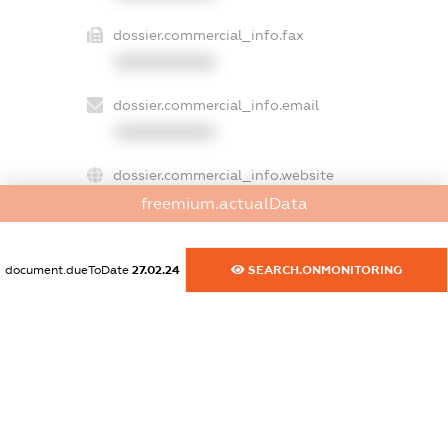
dossier.commercial_info.fax
XXXXXXXXXX
dossier.commercial_info.email
XXXXXXXXXX
dossier.commercial_info.website
XXXXXXXXXX
freemium.actualData
dossier.commercial_info.activity
document.dueToDate
27.02.24
SEARCH.ONMONITORING
XXXXXXXXXX
freemium.exampleText_1
freemium.exampleText_2
freemium.anonymousPerSearch2
FREEMIUM.DETAILS