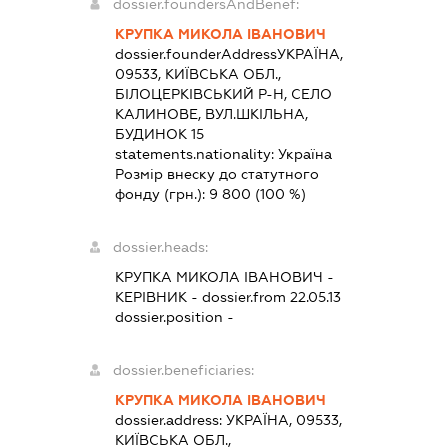
dossier.foundersAndBenef:
КРУПКА МИКОЛА ІВАНОВИЧ
dossier.founderAddress
УКРАЇНА,
09533, КИЇВСЬКА ОБЛ.,
БІЛОЦЕРКІВСЬКИЙ Р-Н, СЕЛО
КАЛИНОВЕ, ВУЛ.ШКІЛЬНА,
БУДИНОК 15
statements.nationality:
Україна
Розмір внеску до статутного
фонду (грн.):
9 800
(100 %)
dossier.heads:
КРУПКА МИКОЛА ІВАНОВИЧ
-
КЕРІВНИК
- dossier.from 22.05.13
dossier.position -
dossier.beneficiaries:
КРУПКА МИКОЛА ІВАНОВИЧ
dossier.address:
УКРАЇНА, 09533,
КИЇВСЬКА ОБЛ.,