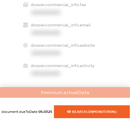
dossier.commercial_info.fax
XXXXXXXXXX
dossier.commercial_info.email
XXXXXXXXXX
dossier.commercial_info.website
XXXXXXXXXX
dossier.commercial_info.activity
XXXXXXXXXX
freemium.actualData
freemium.exampleText_1
freemium.exampleText_2
freemium.anonymousPerSearch2
document.dueToDate
05.07.25
SEARCH.ONMONITORING
FREEMIUM.DETAILS
FREEMIUM.REGISTER