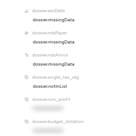
dossier.esvDebt
dossier.missingData
dossier.ndsPayer
dossier.missingData
dossier.ndsAnnul
dossier.missingData
dossier.single_tax_reg
dossier.notInList
dossier.non_profit
XXXXXXXXXX
dossier.budget_dotation
XXXXXXXXXX