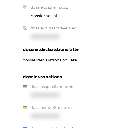
dossier.palne_akciz
dossier.notInList
dossier.bigTaxPayerReg
XXXXXXXXXX
dossier.declarations.title
dossier.declarations.noData
dossier.sanctions
dossier.specSanctions
XXXXXXXXXX
dossier.rnboSanctions
XXXXXXXXXX