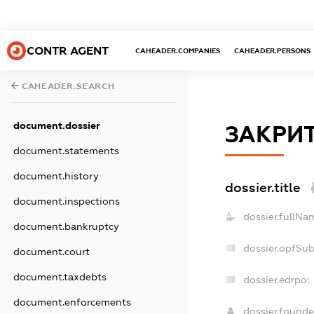
CONTR AGENT
CAHEADER.COMPANIES
CAHEADER.PERSONS
CAHEADER.SEARCH
document.dossier
ЗАКРИТ
document.statements
document.history
dossier.title
document.inspections
dossier.fullNa
document.bankruptcy
dossier.opfSu
document.court
document.taxdebts
dossier.edrpo:
document.enforcements
dossier.found