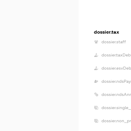
dossier.tax
dossier.staff
dossier.taxDeb
dossier.esvDeb
dossier.ndsPay
dossier.ndsAn
dossier.single
dossier.non_pr