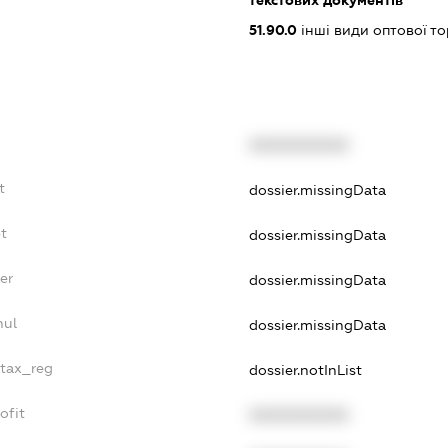
текстових документів
51.90.0
інші види оптової то
XXXXXXXXXX
t
dossier.missingData
t
dossier.missingData
er
dossier.missingData
nul
dossier.missingData
_tax_reg
dossier.notInList
ofit
XXXXXXXXXX