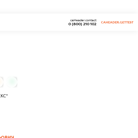
caHeader.contact
CAHEADER.GETTEST
0 (800) 210 102
0
КС"
ЬОВИЧ