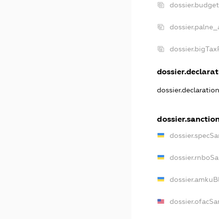
dossier.budge
dossier.palne_
dossier.bigTa
dossier.declarat
dossier.declaratio
dossier.sanctio
dossier.specSa
dossier.rnboSa
dossier.amkuBl
dossier.ofacSa