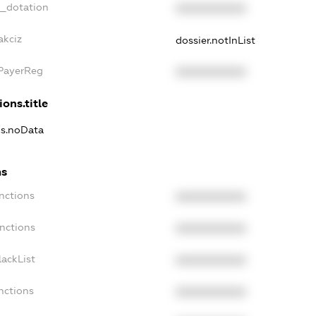
t_dotation
XXXXXXXXXX
akciz
dossier.notInList
xPayerReg
XXXXXXXXXX
ions.title
ns.noData
ns
nctions
XXXXXXXXXX
nctions
XXXXXXXXXX
ackList
XXXXXXXXXX
nctions
XXXXXXXXXX